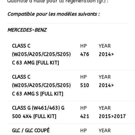
Quantité d’huile pour la régénération (gr.) :
Compatible pour les modèles suivants :
MERCEDES-BENZ
CLASS C
HP
YEAR
(W205/A205/C205/S205)
476
2014>
C 63 AMG [FULL KIT]
CLASS C
HP
YEAR
(W205/A205/C205/S205)
510
2014>
C 63 AMG S [FULL KIT]
CLASS G (W461/463) G
HP
YEAR
500 4X4 [FULL KIT]
421
2015>2017
GLC / GLC COUPÉ
HP
YEAR