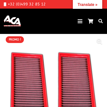
+32 (0)499 32 85 12
Translate »
PROMO !