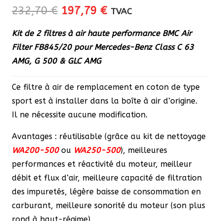
Le
Le
232,70
€
197,79
€
TVAC
prix
prix
Kit de 2 filtres à air haute performance BMC Air
initial
actuel
Filter FB845/20 pour Mercedes-Benz Class C 63
était :
est :
AMG, G 500 & GLC AMG
232,70 €.
197,79 €.
Ce filtre à air de remplacement en coton de type
sport est à installer dans la boîte à air d’origine.
Il ne nécessite aucune modification.
Avantages : réutilisable (grâce au kit de nettoyage
WA200-500
ou
WA250-500
), meilleures
performances et réactivité du moteur, meilleur
débit et flux d’air, meilleure capacité de filtration
des impuretés, légère baisse de consommation en
carburant, meilleure sonorité du moteur (son plus
rond à haut-régime).