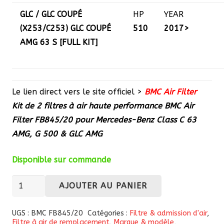
GLC / GLC COUPÉ
HP
YEAR
(X253/C253) GLC COUPÉ
510
2017>
AMG 63 S [FULL KIT]
Le lien direct vers le site officiel >
BMC Air Filter
Kit de 2 filtres à air haute performance BMC Air
Filter FB845/20 pour Mercedes-Benz Class C 63
AMG, G 500 & GLC AMG
Disponible sur commande
quantité
AJOUTER AU PANIER
de
Kit
UGS :
BMC FB845/20
Catégories :
Filtre & admission d'air
,
Filtre à air de remplacement
,
Marque & modèle
,
de