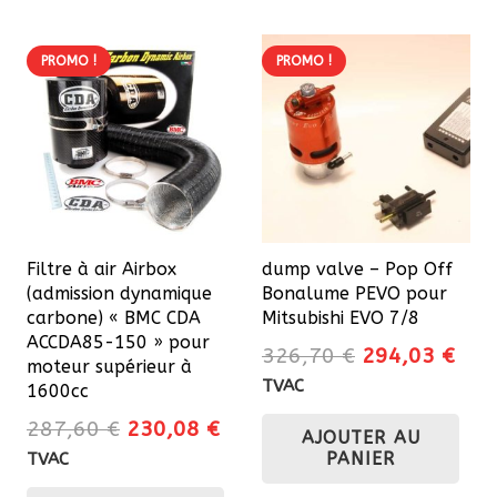
PROMO !
PROMO !
Filtre à air Airbox
dump valve – Pop Off
(admission dynamique
Bonalume PEVO pour
carbone) « BMC CDA
Mitsubishi EVO 7/8
ACCDA85-150 » pour
Le
Le
326,70
€
294,03
€
moteur supérieur à
prix
prix
TVAC
1600cc
initial
actu
Le
Le
287,60
€
230,08
€
AJOUTER AU
était :
est 
prix
prix
PANIER
TVAC
326,70 €.
294
initial
actuel