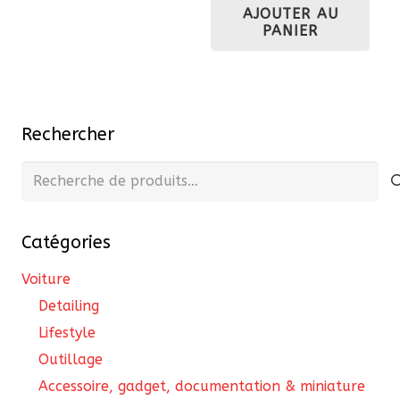
217,80 €.
196,02 €.
AJOUTER AU
était :
est 
PANIER
229,90 €.
206
Rechercher
Recherche
pour :
Catégories
Voiture
Detailing
Lifestyle
Outillage
Accessoire, gadget, documentation & miniature