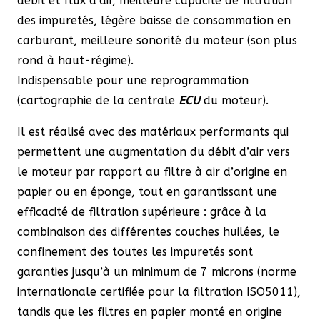
débit et flux d’air, meilleure capacité de filtration
GLC
des impuretés, légère baisse de consommation en
AMG
carburant, meilleure sonorité du moteur (son plus
rond à haut-régime).
Indispensable pour une reprogrammation
(cartographie de la centrale
ECU
du moteur).
Il est réalisé avec des matériaux performants qui
permettent une augmentation du débit d’air vers
le moteur par rapport au filtre à air d’origine en
papier ou en éponge, tout en garantissant une
efficacité de filtration supérieure : grâce à la
combinaison des différentes couches huilées, le
confinement des toutes les impuretés sont
garanties jusqu’à un minimum de 7 microns (norme
internationale certifiée pour la filtration ISO5011),
tandis que les filtres en papier monté en origine