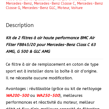
Mercedes-Benz
,
Mercedes-Benz Classe C
,
Mercedes-Benz
filtres
Classe G
,
Mercedes-Benz GLC
,
Moteur
,
Voiture
à
air
Description
haute
performance
Kit de 2 filtres à air haute performance BMC Air
BMC
Filter FB845/20 pour Mercedes-Benz Class C 63
FB845/20
AMG, G 500 & GLC AMG
pour
Mercedes
Ce filtre à air de remplacement en coton de type
Class
sport est à installer dans la boîte à air d’origine.
C
Il ne nécessite aucune modification.
63
AMG,
Avantages : réutilisable (grâce au kit de nettoyage
G
WA200-500
ou
WA250-500
), meilleures
500
performances et réactivité du moteur, meilleur
&