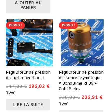
AJOUTER AU
était :
est :
PANIER
287,60 €.
230,08 €.
PROMO !
PROMO !
Régulateur de pression
Régulateur de pression
du turbo overboost
d’essence asymétrique
« Bonalume RPBG »
Le
Le
217,80
€
196,02
€
Gold Series
prix
prix
TVAC
Le
Le
229,90
€
206,91
€
initial
actuel
prix
prix
TVAC
LIRE LA SUITE
était :
est :
initial
actu