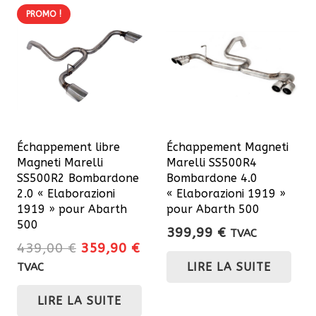
PROMO !
Échappement libre
Échappement Magneti
Magneti Marelli
Marelli SS500R4
SS500R2 Bombardone
Bombardone 4.0
2.0 « Elaborazioni
« Elaborazioni 1919 »
1919 » pour Abarth
pour Abarth 500
500
399,99
€
TVAC
Le
Le
439,00
€
359,90
€
prix
prix
LIRE LA SUITE
TVAC
initial
actuel
LIRE LA SUITE
était :
est :