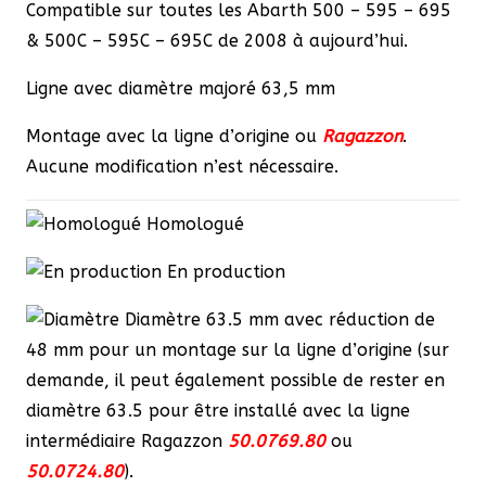
Compatible sur toutes les Abarth 500 – 595 – 695
D
& 500C – 595C – 695C de 2008 à aujourd’hui.
avec
sorties
Ligne avec diamètre majoré 63,5 mm
rondes
Montage avec la ligne d’origine ou
Ragazzon
.
Sport
Aucune modification n’est nécessaire.
Line
102
Homologué
mm
En production
D
iamètre 63.5 mm avec réduction de
48 mm pour un montage sur la ligne d’origine (sur
demande, il peut également possible de rester en
diamètre 63.5 pour être installé avec la ligne
intermédiaire Ragazzon
50.0769.80
ou
50.0724.80
).