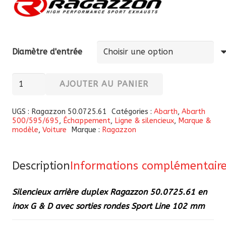
Diamètre d'entrée
quantité
AJOUTER AU PANIER
de
Silencieux
UGS :
Ragazzon 50.0725.61
Catégories :
Abarth
,
Abarth
500/595/695
,
Échappement
,
Ligne & silencieux
,
Marque &
arrière
modèle
,
Voiture
Marque :
Ragazzon
duplex
Ragazzon
50.0725.61
Description
Informations complémentair
en
Silencieux arrière duplex Ragazzon 50.0725.61 en
inox
inox G & D avec sorties rondes Sport Line 102 mm
G
&