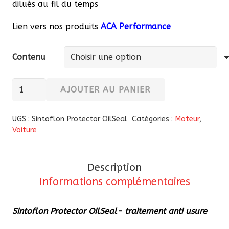
dilués au fil du temps
Lien vers nos produits
ACA Performance
Contenu
quantité
AJOUTER AU PANIER
de
Sintoflon
UGS :
Sintoflon Protector OilSeal
Catégories :
Moteur
,
Protector
Voiture
OilSeal-
traitement
Description
anti
Informations complémentaires
usure
Sintoflon Protector OilSeal- traitement anti usure