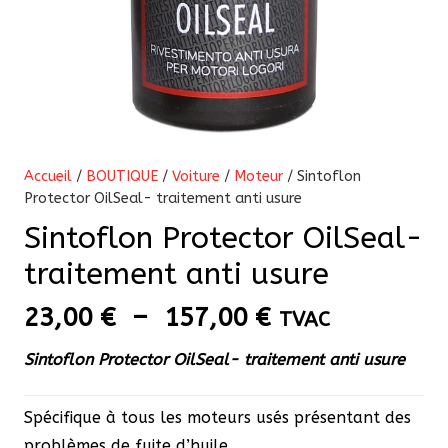
Accueil
/
BOUTIQUE
/
Voiture
/
Moteur
/ Sintoflon
Protector OilSeal- traitement anti usure
Sintoflon Protector OilSeal-
traitement anti usure
Plage
23,00
€
–
157,00
€
TVAC
de
Sintoflon Protector OilSeal- traitement anti usure
prix :
23,00 €
Spécifique à tous les moteurs usés présentant des
à
problèmes de fuite d’huile.