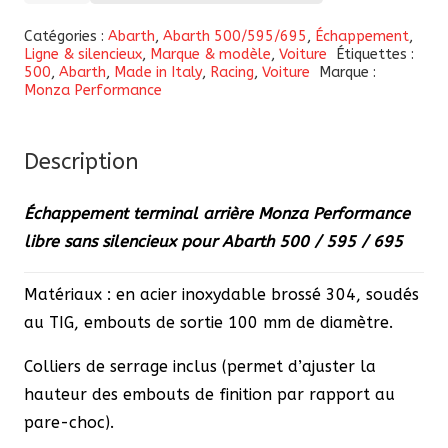
Échappement
Catégories :
Abarth
,
Abarth 500/595/695
,
Échappement
,
Ligne & silencieux
,
Marque & modèle
,
Voiture
Étiquettes :
terminal
500
,
Abarth
,
Made in Italy
,
Racing
,
Voiture
Marque :
arrière
Monza Performance
Monza
Performance
Description
libre
sans
Échappement terminal arrière Monza Performance
silencieux
libre sans silencieux pour Abarth 500 / 595 / 695
pour
Abarth
Matériaux : en acier inoxydable brossé 304, soudés
500
au TIG, embouts de sortie 100 mm de diamètre.
/
595
Colliers de serrage inclus (permet d’ajuster la
/
hauteur des embouts de finition par rapport au
695
pare-choc).