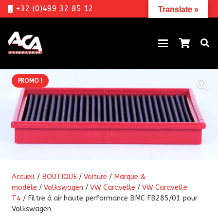
+32 (0)499 32 85 12
Translate »
PROMO !
Accueil
/
BOUTIQUE
/
Voiture
/
Marque &
modèle
/
Volkswagen
/
VW Caravelle
/
VW Caravelle
T4
/ Filtre à air haute performance BMC FB285/01 pour
Volkswagen