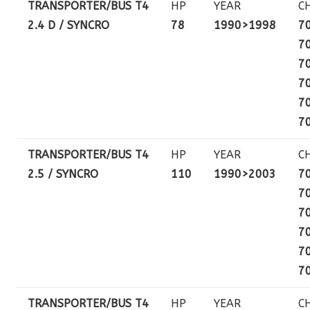
TRANSPORTER/BUS T4
HP
YEAR
C
2.4 D / SYNCRO
78
1990>1998
7
7
7
7
7
7
TRANSPORTER/BUS T4
HP
YEAR
C
2.5 / SYNCRO
110
1990>2003
7
7
7
7
7
7
TRANSPORTER/BUS T4
HP
YEAR
C