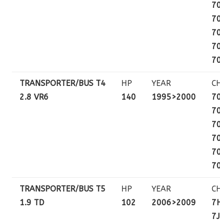
7
7
7
7
7
TRANSPORTER/BUS T4
HP
YEAR
C
2.8 VR6
140
1995>2000
7
7
7
7
7
7
TRANSPORTER/BUS T5
HP
YEAR
C
1.9 TD
102
2006>2009
7H
7J