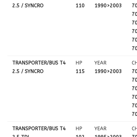
2.5 / SYNCRO
110
1990>2003
7
7
7
7
7
7
TRANSPORTER/BUS T4
HP
YEAR
C
2.5 / SYNCRO
115
1990>2003
7
7
7
7
7
7
TRANSPORTER/BUS T4
HP
YEAR
C