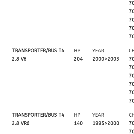
7
7
7
7
7
TRANSPORTER/BUS T4
HP
YEAR
C
2.8 V6
204
2000>2003
7
7
7
7
7
7
TRANSPORTER/BUS T4
HP
YEAR
C
2.8 VR6
140
1995>2000
7
7