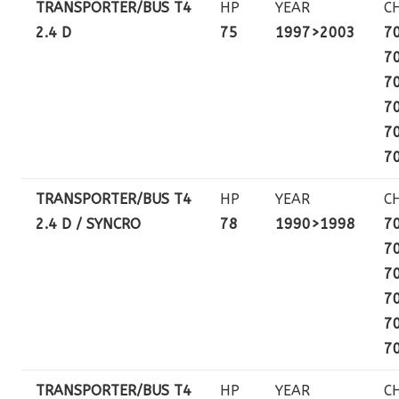
TRANSPORTER/BUS T4
HP
YEAR
C
2.4 D
75
1997>2003
7
7
7
7
7
7
TRANSPORTER/BUS T4
HP
YEAR
C
2.4 D / SYNCRO
78
1990>1998
7
7
7
7
7
7
TRANSPORTER/BUS T4
HP
YEAR
C