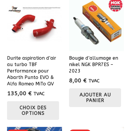
Durite aspiration d’air
Bougie d’allumage en
au turbo TBF
nikel NGK BPR7ES –
Performance pour
2023
Abarth Punto EVO &
8,00
€
TVAC
Alfa Romeo MiTo QV
135,00
€
TVAC
AJOUTER AU
PANIER
Ce
CHOIX DES
produit
OPTIONS
a
plusieurs