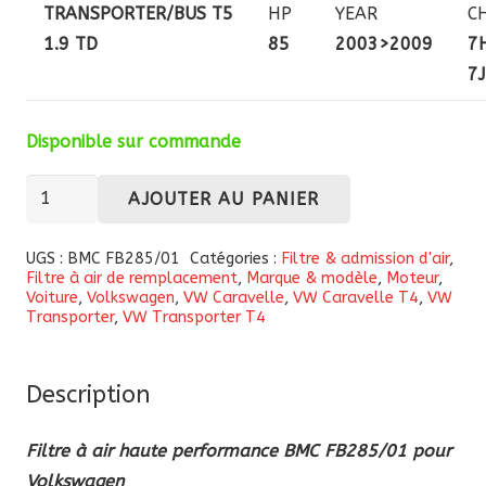
TRANSPORTER/BUS T5
HP
YEAR
C
1.9 TD
85
2003>2009
7H
7J
Disponible sur commande
quantité
AJOUTER AU PANIER
de
Filtre
UGS :
BMC FB285/01
Catégories :
Filtre & admission d'air
,
Filtre à air de remplacement
,
Marque & modèle
,
Moteur
,
à
Voiture
,
Volkswagen
,
VW Caravelle
,
VW Caravelle T4
,
VW
air
Transporter
,
VW Transporter T4
haute
performance
Description
BMC
FB285/01
Filtre à air haute performance BMC FB285/01 pour
pour
Volkswagen