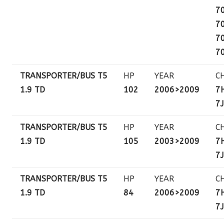
7
7
7
7
TRANSPORTER/BUS T5
HP
YEAR
C
1.9 TD
102
2006>2009
7H
7J
TRANSPORTER/BUS T5
HP
YEAR
C
1.9 TD
105
2003>2009
7H
7J
TRANSPORTER/BUS T5
HP
YEAR
C
1.9 TD
84
2006>2009
7H
7J