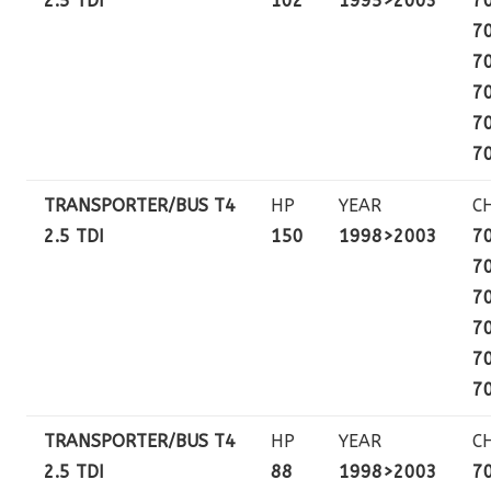
2.5 TDI
102
1995>2003
7
7
7
7
7
7
TRANSPORTER/BUS T4
HP
YEAR
C
2.5 TDI
150
1998>2003
7
7
7
7
7
7
TRANSPORTER/BUS T4
HP
YEAR
C
2.5 TDI
88
1998>2003
7