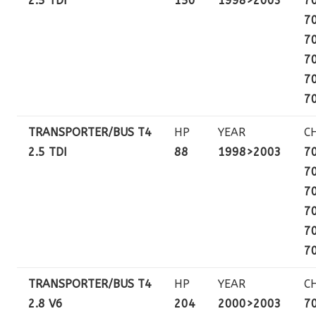
2.5 TDI
150
1998>2003
7
7
7
7
7
7
TRANSPORTER/BUS T4
HP
YEAR
C
2.5 TDI
88
1998>2003
7
7
7
7
7
7
TRANSPORTER/BUS T4
HP
YEAR
C
2.8 V6
204
2000>2003
7