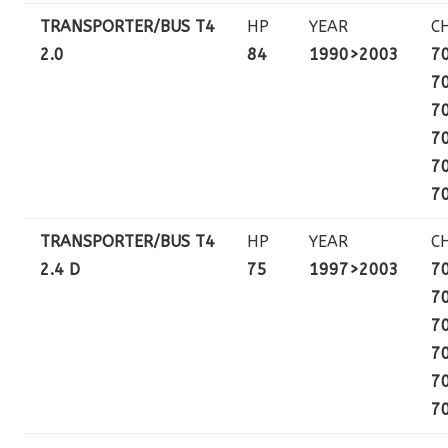
TRANSPORTER/BUS T4
HP
YEAR
C
2.0
84
1990>2003
7
7
7
7
7
7
TRANSPORTER/BUS T4
HP
YEAR
C
2.4 D
75
1997>2003
7
7
7
7
7
7