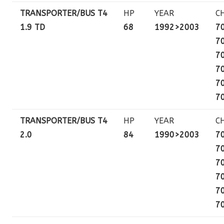
TRANSPORTER/BUS T4
HP
YEAR
C
1.9 TD
68
1992>2003
7
7
7
7
7
7
TRANSPORTER/BUS T4
HP
YEAR
C
2.0
84
1990>2003
7
7
7
7
7
7