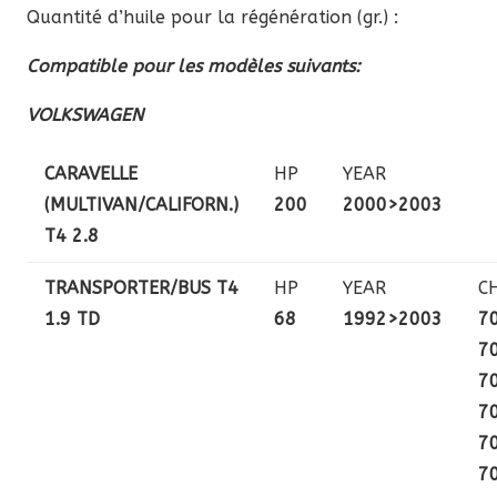
Quantité d’huile pour la régénération (gr.) :
Compatible pour les modèles suivants:
VOLKSWAGEN
CARAVELLE
HP
YEAR
(MULTIVAN/CALIFORN.)
200
2000>2003
T4 2.8
TRANSPORTER/BUS T4
HP
YEAR
C
1.9 TD
68
1992>2003
7
7
7
7
7
7