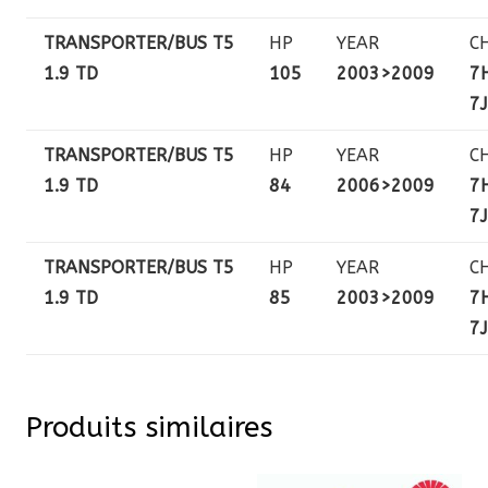
TRANSPORTER/BUS T5
HP
YEAR
C
1.9 TD
105
2003>2009
7H
7J
TRANSPORTER/BUS T5
HP
YEAR
C
1.9 TD
84
2006>2009
7H
7J
TRANSPORTER/BUS T5
HP
YEAR
C
1.9 TD
85
2003>2009
7H
7J
Produits similaires