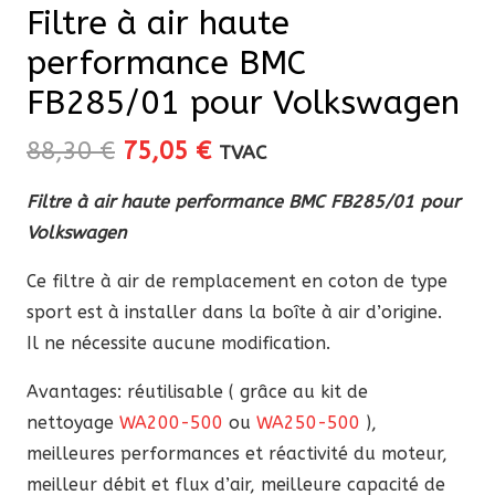
Filtre à air haute
performance BMC
FB285/01 pour Volkswagen
Le
Le
88,30
€
75,05
€
TVAC
prix
prix
Filtre à air haute performance BMC FB285/01 pour
initial
actuel
Volkswagen
était :
est :
88,30 €.
75,05 €.
Ce filtre à air de remplacement en coton de type
sport est à installer dans la boîte à air d’origine.
Il ne nécessite aucune modification.
Avantages: réutilisable ( grâce au kit de
nettoyage
WA200-500
ou
WA250-500
),
meilleures performances et réactivité du moteur,
meilleur débit et flux d’air, meilleure capacité de