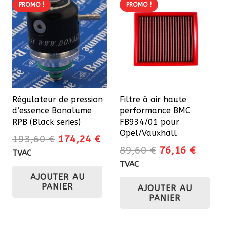
variations.
PROMO !
PROMO !
Les
options
peuvent
être
choisies
sur
Régulateur de pression
Filtre à air haute
la
d’essence Bonalume
performance BMC
page
RPB (Black series)
FB934/01 pour
du
Opel/Vauxhall
Le
Le
193,60
€
174,24
€
produit
Le
Le
89,60
€
76,16
€
prix
prix
TVAC
prix
prix
initial
actuel
TVAC
initial
actuel
AJOUTER AU
était :
est :
PANIER
AJOUTER AU
était :
est :
193,60 €.
174,24 €.
PANIER
89,60 €.
76,16 