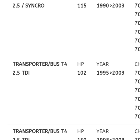
2.5 / SYNCRO
115
1990>2003
7
7
7
7
7
7
TRANSPORTER/BUS T4
HP
YEAR
C
2.5 TDI
102
1995>2003
7
7
7
7
7
7
TRANSPORTER/BUS T4
HP
YEAR
C