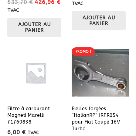
Le
Le
533,70
€
426,96
€
prix
prix
TVAC
prix
prix
initial
actu
TVAC
initial
actuel
AJOUTER AU
était :
est 
PANIER
AJOUTER AU
était :
est :
193,60 €.
174
PANIER
533,70 €.
426,96 €.
PROMO !
Filtre à carburant
Bielles forgées
Magneti Marelli
“ItalianRP” IRPR054
71760838
pour Fiat Coupè 16V
Turbo
6,00
€
TVAC