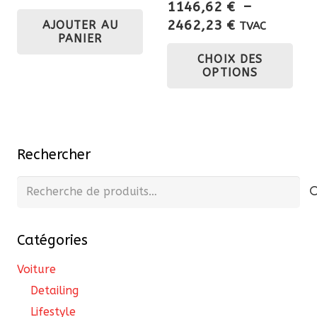
1146,62
€
–
Plage
2462,23
€
AJOUTER AU
TVAC
PANIER
de
Ce
CHOIX DES
prix :
pro
OPTIONS
1146,62 €
a
à
plu
2462,23 €
var
Les
Rechercher
opt
pe
Recherche
êtr
pour :
cho
Catégories
sur
la
Voiture
pa
Detailing
du
Lifestyle