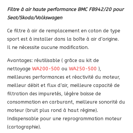
prix
prix
Filtre à air haute performance BMC FB942/20 pour
initial
actuel
Seat/Skoda/Volkswagen
était :
est :
92,30 €.
78,45 €.
Ce filtre à air de remplacement en coton de type
sport est à installer dans la boîte à air d’origine.
Il ne nécessite aucune modification.
Avantages: réutilisable ( grâce au kit de
nettoyage
WA200-500
ou
WA250-500
),
meilleures performances et réactivité du moteur,
meilleur débit et flux d’air, meilleure capacité de
filtration des impuretés, légère baisse de
consommation en carburant, meilleure sonorité du
moteur (bruit plus rond à haut régime).
Indispensable pour une reprogrammation moteur
(cartographie).