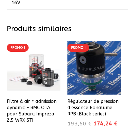
16V
Produits similaires
PROMO !
PROMO !
Filtre à air « admission
Régulateur de pression
dynamic » BMC OTA
d’essence Bonalume
pour Subaru Impreza
RPB (Black series)
2.5 WRX STI
Le
Le
193,60
€
174,24
€