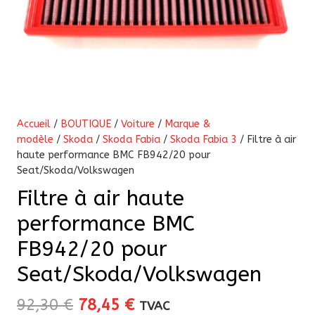
Accueil
/
BOUTIQUE
/
Voiture
/
Marque &
modèle
/
Skoda
/
Skoda Fabia
/
Skoda Fabia 3
/ Filtre à air
haute performance BMC FB942/20 pour
Seat/Skoda/Volkswagen
Filtre à air haute
performance BMC
FB942/20 pour
Seat/Skoda/Volkswagen
Le
Le
92,30
€
78,45
€
TVAC