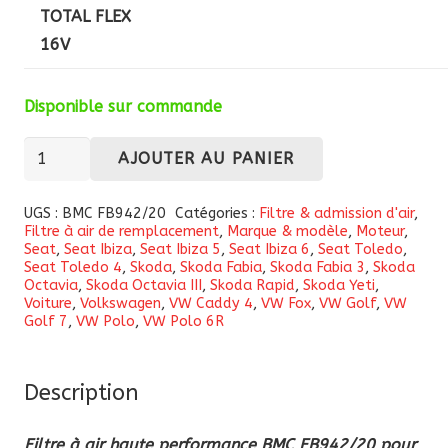
TOTAL FLEX
16V
Disponible sur commande
quantité
AJOUTER AU PANIER
de
Filtre
UGS :
BMC FB942/20
Catégories :
Filtre & admission d'air
,
Filtre à air de remplacement
,
Marque & modèle
,
Moteur
,
à
Seat
,
Seat Ibiza
,
Seat Ibiza 5
,
Seat Ibiza 6
,
Seat Toledo
,
air
Seat Toledo 4
,
Skoda
,
Skoda Fabia
,
Skoda Fabia 3
,
Skoda
Octavia
,
Skoda Octavia III
,
Skoda Rapid
,
Skoda Yeti
,
haute
Voiture
,
Volkswagen
,
VW Caddy 4
,
VW Fox
,
VW Golf
,
VW
performance
Golf 7
,
VW Polo
,
VW Polo 6R
BMC
FB942/20
Description
pour
Seat/Skoda/Volkswagen
Filtre à air haute performance BMC FB942/20 pour