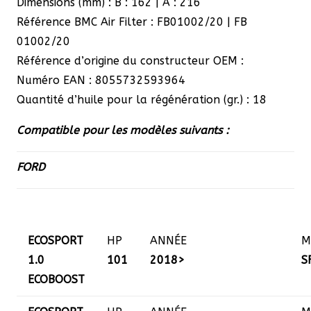
Dimensions (mm) : B : 162 | A : 216
Référence BMC Air Filter : FB01002/20 | FB
01002/20
Référence d’origine du constructeur OEM :
Numéro EAN : 8055732593964
Quantité d’huile pour la régénération (gr.) : 18
Compatible pour les modèles suivants :
FORD
ECOSPORT
HP
ANNÉE
M
1.0
101
2018>
S
ECOBOOST