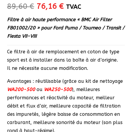
Le
Le
89,60
€
76,16
€
TVAC
prix
prix
Filtre à air haute performance « BMC Air Filter
initial
actuel
FB01002/20 » pour Ford Puma / Tourneo / Transit /
était :
est :
Fiesta VII-VIII
89,60 €.
76,16 €.
Ce filtre à air de remplacement en coton de type
sport est à installer dans la boîte à air d’origine.
Il ne nécessite aucune modification.
Avantages : réutilisable (grâce au kit de nettoyage
WA200-500
ou
WA250-500
), meilleures
performances et réactivité du moteur, meilleur
débit et flux d’air, meilleure capacité de filtration
des impuretés, légère baisse de consommation en
carburant, meilleure sonorité du moteur (son plus
rond à haut-régime).