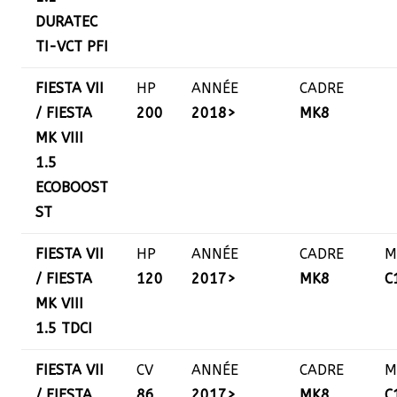
DURATEC
TI-VCT PFI
FIESTA VII
HP
ANNÉE
CADRE
/ FIESTA
200
2018>
MK8
MK VIII
1.5
ECOBOOST
ST
FIESTA VII
HP
ANNÉE
CADRE
M
/ FIESTA
120
2017>
MK8
C
MK VIII
1.5 TDCI
FIESTA VII
CV
ANNÉE
CADRE
M
/ FIESTA
86
2017>
MK8
C