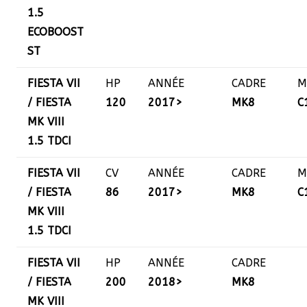
1.5
ECOBOOST
ST
FIESTA VII
HP
ANNÉE
CADRE
M
/ FIESTA
120
2017>
MK8
C
MK VIII
1.5 TDCI
FIESTA VII
CV
ANNÉE
CADRE
M
/ FIESTA
86
2017>
MK8
C
MK VIII
1.5 TDCI
FIESTA VII
HP
ANNÉE
CADRE
/ FIESTA
200
2018>
MK8
MK VIII