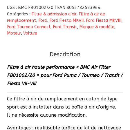
Filtre
UGS :
BMC FB01002/20 | EAN 8055732593964
à
Catégories :
Filtre & admission d'air
,
Filtre à air de
remplacement
,
Ford
,
Ford Fiesta MKVII
,
Ford Fiesta MKVIII
,
air
Ford Tourneo Connect
,
Ford Transit
,
Marque & modèle
,
haute
Moteur
,
Voiture
performance
BMC
(FB01002/20)
Description
pour
Filtre à air haute performance « BMC Air Filter
Ford
FB01002/20 » pour Ford Puma / Tourneo / Transit /
Puma
Fiesta VII-VIII
Tourneo
Fiesta
Ce filtre à air de remplacement en coton de type
VII-
sport est à installer dans la boîte à air d’origine.
VIII
Il ne nécessite aucune modification.
Avantages : réutilisable (grâce au kit de nettoyage