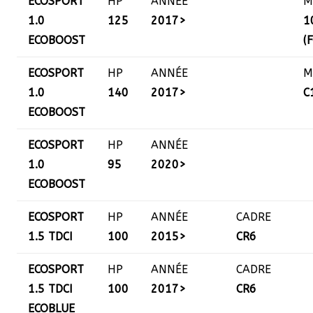
ECOSPORT
HP
ANNÉE
M
1.0
125
2017>
1
ECOBOOST
(
ECOSPORT
HP
ANNÉE
M
1.0
140
2017>
C
ECOBOOST
ECOSPORT
HP
ANNÉE
1.0
95
2020>
ECOBOOST
ECOSPORT
HP
ANNÉE
CADRE
1.5 TDCI
100
2015>
CR6
ECOSPORT
HP
ANNÉE
CADRE
1.5 TDCI
100
2017>
CR6
ECOBLUE