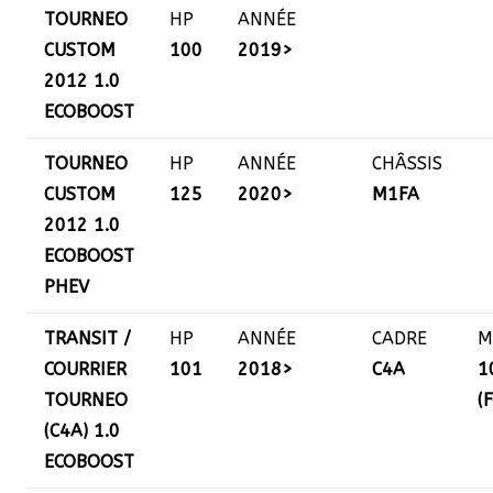
TOURNEO
HP
ANNÉE
CUSTOM
100
2019>
2012 1.0
ECOBOOST
TOURNEO
HP
ANNÉE
CHÂSSIS
CUSTOM
125
2020>
M1FA
2012 1.0
ECOBOOST
PHEV
TRANSIT /
HP
ANNÉE
CADRE
M
COURRIER
101
2018>
C4A
1
TOURNEO
(
(C4A) 1.0
ECOBOOST