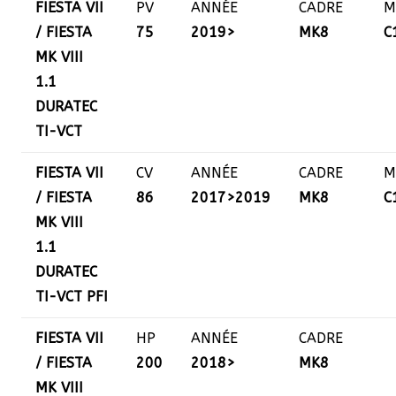
FIESTA VII
PV
ANNÉE
CADRE
M
/ FIESTA
75
2019>
MK8
C
MK VIII
1.1
DURATEC
TI-VCT
FIESTA VII
CV
ANNÉE
CADRE
M
/ FIESTA
86
2017>2019
MK8
C
MK VIII
1.1
DURATEC
TI-VCT PFI
FIESTA VII
HP
ANNÉE
CADRE
/ FIESTA
200
2018>
MK8
MK VIII