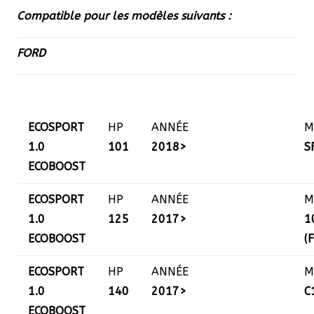
Compatible pour les modèles suivants :
FORD
ECOSPORT
HP
ANNÉE
M
1.0
101
2018>
S
ECOBOOST
ECOSPORT
HP
ANNÉE
M
1.0
125
2017>
1
ECOBOOST
(
ECOSPORT
HP
ANNÉE
M
1.0
140
2017>
C
ECOBOOST