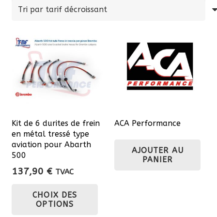
prix
décroissant
Kit de 6 durites de frein
ACA Performance
en métal tressé type
aviation pour Abarth
AJOUTER AU
500
PANIER
137,90
€
TVAC
Ce
CHOIX DES
produit
OPTIONS
a