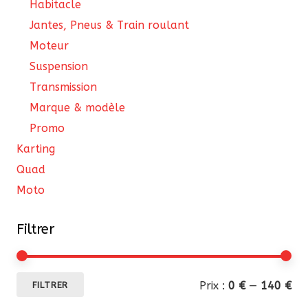
Habitacle
Jantes, Pneus & Train roulant
Moteur
Suspension
Transmission
Marque & modèle
Promo
Karting
Quad
Moto
Filtrer
Pri
Pri
Prix :
0 €
—
140 €
FILTRER
mi
ma