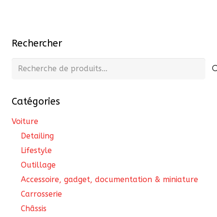
plusieurs
variations.
Les
Rechercher
options
peuvent
Recherche
être
pour :
choisies
Catégories
sur
la
Voiture
page
Detailing
du
Lifestyle
produit
Outillage
Accessoire, gadget, documentation & miniature
Carrosserie
Châssis