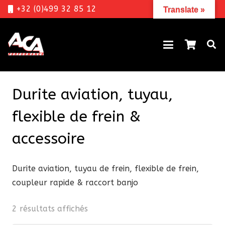
+32 (0)499 32 85 12
Translate »
Durite aviation, tuyau,
flexible de frein &
accessoire
Durite aviation, tuyau de frein, flexible de frein,
coupleur rapide & raccort banjo
Trié
2 résultats affichés
par