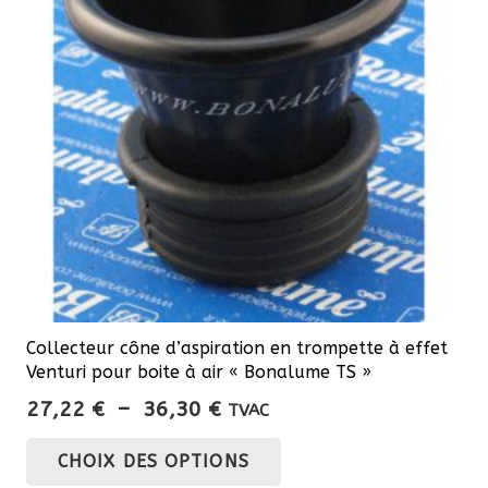
Collecteur cône d’aspiration en trompette à effet
Venturi pour boite à air « Bonalume TS »
Plage
27,22
€
–
36,30
€
TVAC
de
Ce
CHOIX DES OPTIONS
prix :
produit