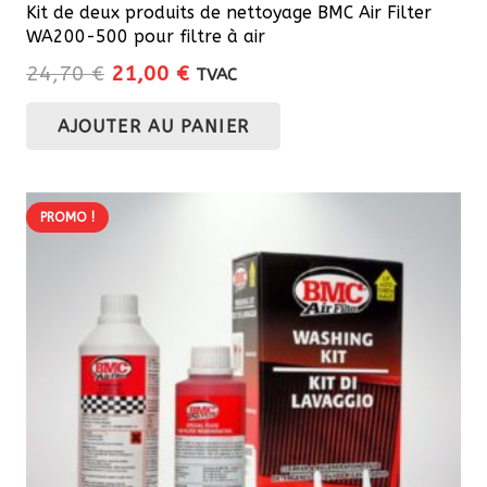
Kit de deux produits de nettoyage BMC Air Filter
WA200-500 pour filtre à air
Le
Le
24,70
€
21,00
€
TVAC
prix
prix
AJOUTER AU PANIER
initial
actuel
était :
est :
24,70 €.
21,00 €.
PROMO !