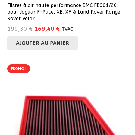
Filtres à air haute performance BMC FB901/20
pour Jaguar F-Pace, XE, XF & Land Rover Range
Rover Velar
Le
Le
199,30
€
169,40
€
TVAC
prix
prix
AJOUTER AU PANIER
initial
actuel
était :
est :
199,30 €.
169,40 €.
PROMO !