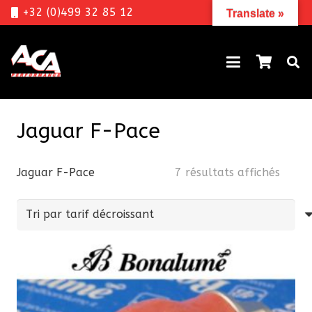
+32 (0)499 32 85 12
Translate »
Jaguar F-Pace
Trié
Jaguar F-Pace
7 résultats affichés
par
prix
décro