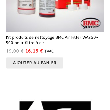
Kit produits de nettoyage BMC Air Filter WA250-
500 pour filtre à air
Le
Le
19,00
€
16,15
€
TVAC
prix
prix
AJOUTER AU PANIER
initial
actuel
était :
est :
19,00 €.
16,15 €.