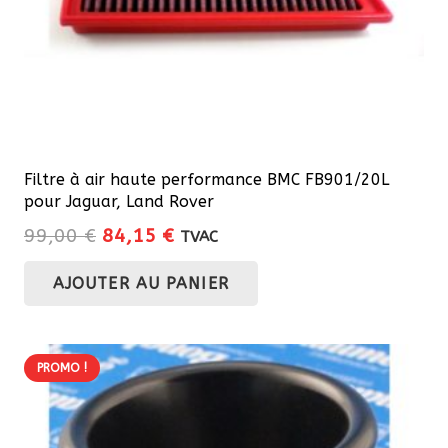
Filtre à air haute performance BMC FB901/20L
pour Jaguar, Land Rover
Le
Le
99,00
€
84,15
€
TVAC
prix
prix
AJOUTER AU PANIER
initial
actuel
était :
est :
99,00 €.
84,15 €.
PROMO !