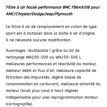
prix
prix
Filtre à air haute performance BMC FB649/08 pour
initial
actuel
AMC/Chrysler/Dodge/Jeep/Plymouth
était :
est :
70,00 €.
59,50 €.
Ce filtre à air de remplacement en coton de type
sport est à installer dans la boîte à air d’origine.
Il ne nécessite aucune modification.
Avantages: réutilisable ( grâce au kit de
nettoyage
WA200-500
ou
WA250-500
),
meilleures performances et réactivité du moteur,
meilleur débit et flux d’air, meilleure capacité de
filtration des impuretés, légère baisse de
consommation en carburant, meilleure sonorité du
moteur (bruit plus rond à haut régime).
Indispensable pour une reprogrammation moteur
(cartographie).