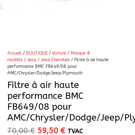
Accueil
/
BOUTIQUE
/
Voiture
/
Marque &
modèle
/
Jeep
/
Jeep Cherokee
/ Filtre à air haute
performance BMC FB649/08 pour
AMC/Chrysler/Dodge/Jeep/Plymouth
Filtre à air haute
performance BMC
FB649/08 pour
AMC/Chrysler/Dodge/Jeep/P
Le
Le
70,00
€
59,50
€
TVAC