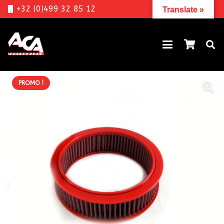
+32 (0)499 32 85 12
Translate »
PROMO !