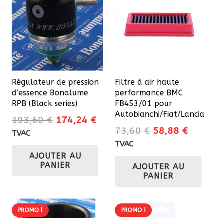
Régulateur de pression
Filtre à air haute
d’essence Bonalume
performance BMC
RPB (Black series)
FB453/01 pour
Autobianchi/Fiat/Lancia
Le
Le
193,60
€
174,24
€
Le
Le
73,60
€
58,88
€
prix
prix
TVAC
prix
prix
initial
actuel
TVAC
initial
actuel
AJOUTER AU
était :
est :
PANIER
AJOUTER AU
était :
est :
193,60 €.
174,24 €.
PANIER
73,60 €.
58,88 
PROMO !
PROMO !