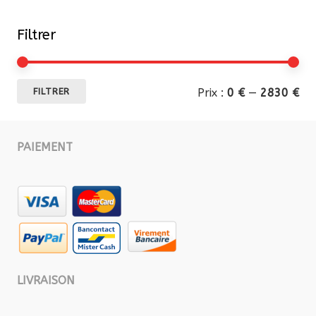
Filtrer
Pri
Pri
Prix :
0 €
—
2830 €
FILTRER
mi
ma
PAIEMENT
LIVRAISON