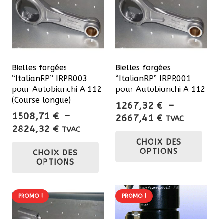
Bielles forgées
Bielles forgées
“ItalianRP” IRPR003
“ItalianRP” IRPR001
pour Autobianchi A 112
pour Autobianchi A 112
(Course longue)
1267,32
€
–
1508,71
€
–
Plage
2667,41
€
TVAC
Plage
2824,32
€
de
TVAC
Ce
de
Ce
CHOIX DES
prix :
pro
OPTIONS
CHOIX DES
prix :
1267,32 €
produit
a
OPTIONS
1508,71 €
à
a
plu
à
2667,41 €
plusieurs
var
2824,32 €
variations.
PROMO !
PROMO !
Les
Les
opt