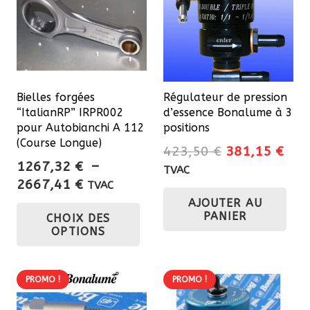
options
pe
peuvent
êtr
être
cho
choisies
sur
sur
la
Bielles forgées
Régulateur de pression
la
pa
“ItalianRP” IRPR002
d’essence Bonalume à 3
page
du
pour Autobianchi A 112
positions
du
(Course Longue)
pro
Le
Le
423,50
€
381,15
€
produit
1267,32
€
–
prix
prix
TVAC
Plage
2667,41
€
initial
actu
TVAC
de
Ce
AJOUTER AU
était :
est 
PANIER
CHOIX DES
prix :
423,50 €.
381
produit
OPTIONS
1267,32 €
a
à
plusieurs
2667,41 €
variations.
PROMO !
PROMO !
Les