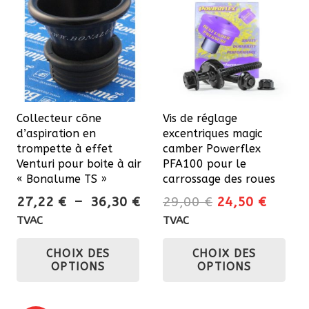
Collecteur cône
Vis de réglage
d’aspiration en
excentriques magic
trompette à effet
camber Powerflex
Venturi pour boite à air
PFA100 pour le
« Bonalume TS »
carrossage des roues
Plage
Le
Le
27,22
€
–
36,30
€
29,00
€
24,50
€
de
prix
prix
TVAC
TVAC
prix :
initial
actuel
Ce
Ce
CHOIX DES
CHOIX DES
27,22 €
était :
est :
produit
pro
OPTIONS
OPTIONS
à
29,00 €.
24,50 
a
a
36,30 €
plusieurs
plu