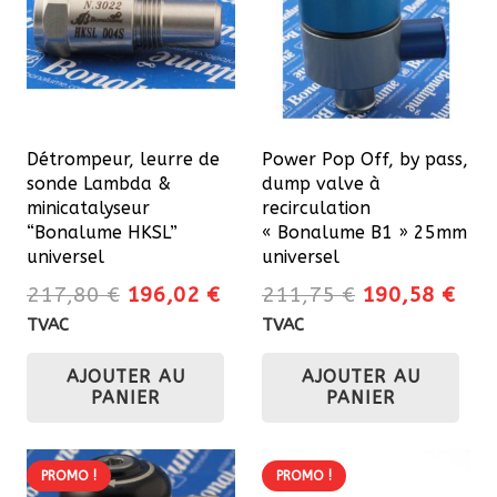
options
peuvent
être
choisies
sur
Détrompeur, leurre de
Power Pop Off, by pass,
la
sonde Lambda &
dump valve à
page
minicatalyseur
recirculation
du
“Bonalume HKSL”
« Bonalume B1 » 25mm
universel
universel
produit
Le
Le
Le
Le
217,80
€
196,02
€
211,75
€
190,58
€
prix
prix
prix
prix
TVAC
TVAC
initial
actuel
initial
actu
AJOUTER AU
AJOUTER AU
était :
est :
était :
est 
PANIER
PANIER
217,80 €.
196,02 €.
211,75 €.
190
PROMO !
PROMO !