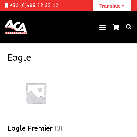
+32 (0)499 32 85 12
Translate »
Eagle
Eagle Premier
(3)