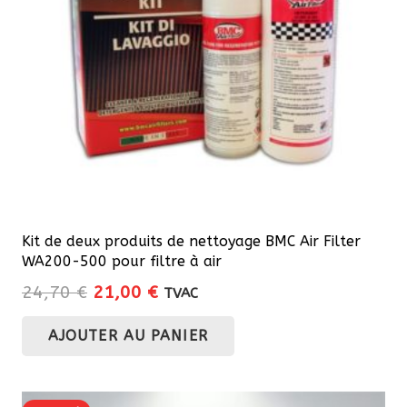
choisies
sur
la
page
du
produit
Kit de deux produits de nettoyage BMC Air Filter
WA200-500 pour filtre à air
Le
Le
24,70
€
21,00
€
TVAC
prix
prix
AJOUTER AU PANIER
initial
actuel
était :
est :
24,70 €.
21,00 €.