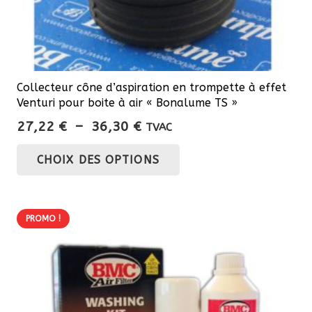
Collecteur cône d’aspiration en trompette à effet
Venturi pour boite à air « Bonalume TS »
Plage
27,22
€
–
36,30
€
TVAC
de
Ce
CHOIX DES OPTIONS
prix :
produit
27,22 €
a
à
plusieurs
36,30 €
PROMO !
variations.
Les
options
peuvent
être