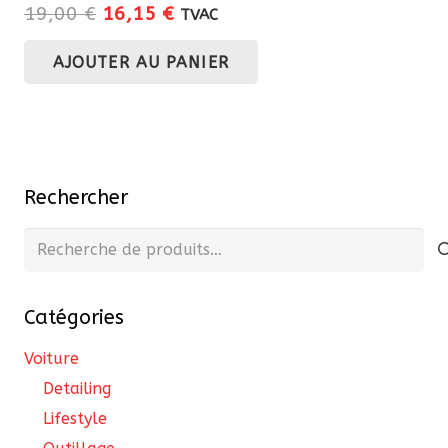
Le
Le
19,00
€
16,15
€
TVAC
prix
prix
AJOUTER AU PANIER
initial
actuel
était :
est :
19,00 €.
16,15 €.
Rechercher
Recherche
pour :
Catégories
Voiture
Detailing
Lifestyle