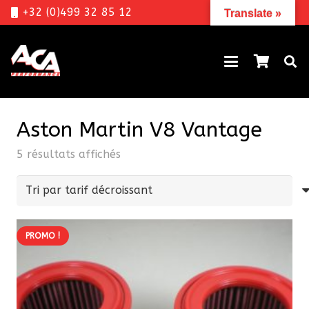
+32 (0)499 32 85 12
Translate »
Aston Martin V8 Vantage
Trié
5 résultats affichés
par
prix
décroissant
PROMO !