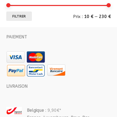
Pri
Pri
Prix :
10 €
—
230 €
FILTRER
mi
ma
PAIEMENT
LIVRAISON
Belgique
: 9,90€*