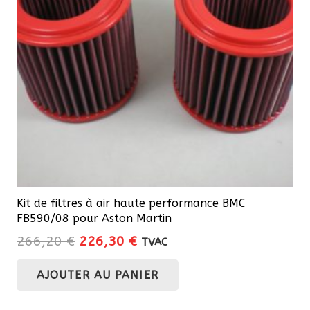
Kit de filtres à air haute performance BMC
FB590/08 pour Aston Martin
Le
Le
266,20
€
226,30
€
TVAC
prix
prix
AJOUTER AU PANIER
initial
actuel
était :
est :