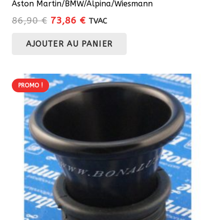
Aston Martin/BMW/Alpina/Wiesmann
Le
Le
86,90
€
73,86
€
TVAC
prix
prix
AJOUTER AU PANIER
initial
actuel
était :
est :
86,90 €.
73,86 €.
PROMO !