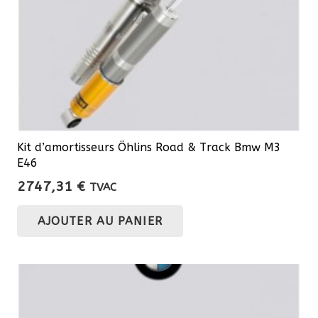
la
page
du
produit
Kit d’amortisseurs Öhlins Road & Track Bmw M3
E46
2747,31
€
TVAC
AJOUTER AU PANIER