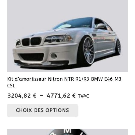
Kit d’amortisseur Nitron NTR R1/R3 BMW E46 M3
CSL
Plage
3204,82
€
–
4771,62
€
TVAC
de
Ce
CHOIX DES OPTIONS
prix :
produit
3204,82 €
a
à
plusieurs
4771,62 €