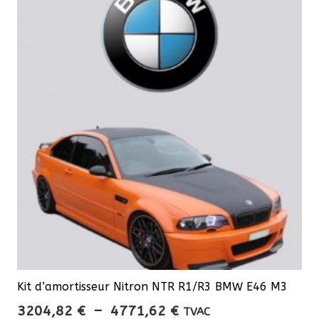
variations.
Les
options
peuvent
être
choisies
sur
la
page
du
produit
Kit d’amortisseur Nitron NTR R1/R3 BMW E46 M3
Plage
3204,82
€
–
4771,62
€
TVAC