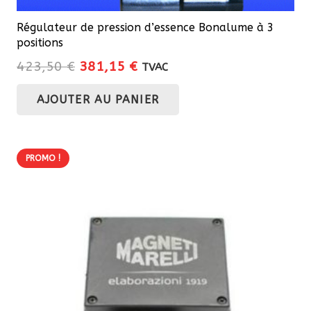
Régulateur de pression d’essence Bonalume à 3
positions
Le
Le
423,50
€
381,15
€
TVAC
prix
prix
AJOUTER AU PANIER
initial
actuel
était :
est :
423,50 €.
381,15 €.
PROMO !