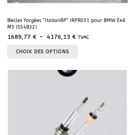
Bielles forgées “ItalianRP” IRPR031 pour BMW E46
M3 (S54B32)
Plage
1689,77
€
–
4176,13
€
TVAC
de
Ce
CHOIX DES OPTIONS
prix :
produit
1689,77 €
a
à
plusieurs
4176,13 €
variations.
Les
options
peuvent
être
choisies
sur