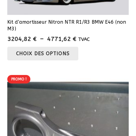
Kit d’amortisseur Nitron NTR R1/R3 BMW E46 (non
M3)
Plage
3204,82
€
–
4771,62
€
TVAC
de
Ce
CHOIX DES OPTIONS
prix :
produit
3204,82 €
a
à
plusieurs
4771,62 €
PROMO !
variations.
Les
options
peuvent
être
choisies
sur