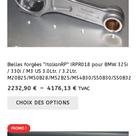
la
page
du
produit
Bielles forgées “ItalianRP” IRPR018 pour BMW 325i
/ 330i / M3 US 3.0Ltr. / 3.2Ltr.
M20B25/M50B28/M52B25/M54B30/S50B30/S50B32
Plage
2232,90
€
–
4176,13
€
TVAC
de
Ce
CHOIX DES OPTIONS
prix :
produit
2232,90 €
a
à
plusieurs
4176,13 €
PROMO !
variations.