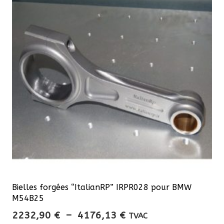
Les
options
peuvent
être
choisies
sur
la
page
du
produit
Bielles forgées “ItalianRP” IRPR028 pour BMW
M54B25
Plage
2232,90
€
–
4176,13
€
TVAC