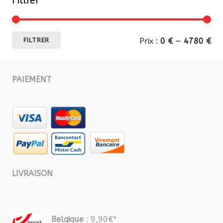
Filtrer
Pri
Pri
Prix :
0 €
—
4780 €
FILTRER
mi
ma
PAIEMENT
LIVRAISON
Belgique
: 9,90€*