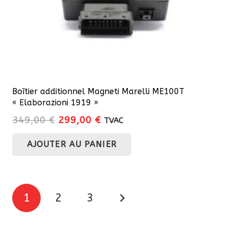
Boîtier additionnel Magneti Marelli ME100T
« Elaborazioni 1919 »
Le
Le
349,00
€
299,00
€
TVAC
prix
prix
AJOUTER AU PANIER
initial
actuel
était :
est :
349,00 €.
299,00 €.
Pagination
1
2
3
des
publications