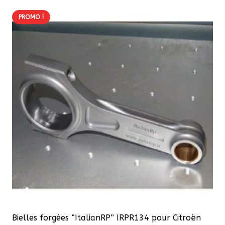
à
plusieurs
2824,32 €
PROMO !
variations.
Les
options
peuvent
être
choisies
sur
la
page
du
produit
Bielles forgées “ItalianRP” IRPR134 pour Citroën