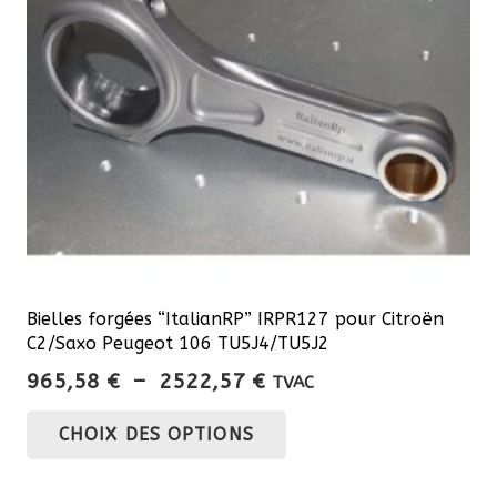
être
choisies
sur
la
page
du
produit
Bielles forgées “ItalianRP” IRPR127 pour Citroën
C2/Saxo Peugeot 106 TU5J4/TU5J2
Plage
965,58
€
–
2522,57
€
TVAC
de
Ce
CHOIX DES OPTIONS
prix :
produit
965,58 €
a
à