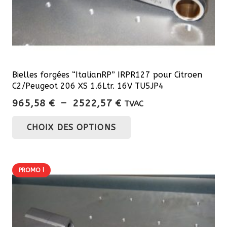
du
produit
Bielles forgées “ItalianRP” IRPR127 pour Citroen
C2/Peugeot 206 XS 1.6Ltr. 16V TU5JP4
Plage
965,58
€
–
2522,57
€
TVAC
de
Ce
CHOIX DES OPTIONS
prix :
produit
965,58 €
a
à
plusieurs
2522,57 €
PROMO !
variations.
Les
options
peuvent