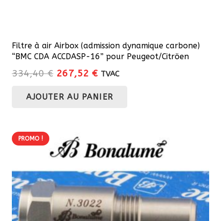
Filtre à air Airbox (admission dynamique carbone)
“BMC CDA ACCDASP-16” pour Peugeot/Citröen
Le
Le
334,40
€
267,52
€
TVAC
prix
prix
AJOUTER AU PANIER
initial
actuel
était :
est :
334,40 €.
267,52 €.
PROMO !