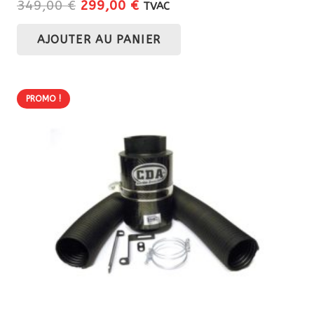
Le
Le
349,00
€
299,00
€
TVAC
prix
prix
AJOUTER AU PANIER
initial
actuel
était :
est :
349,00 €.
299,00 €.
PROMO !