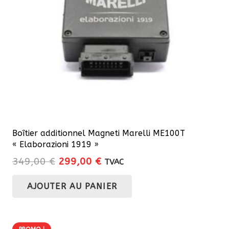
Boîtier additionnel Magneti Marelli ME100T
« Elaborazioni 1919 »
Le
Le
349,00
€
299,00
€
TVAC
prix
prix
AJOUTER AU PANIER
initial
actuel
était :
est :
349,00 €.
299,00 €.