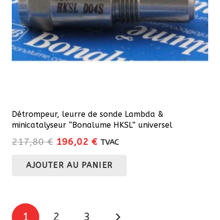
Détrompeur, leurre de sonde Lambda &
minicatalyseur “Bonalume HKSL” universel
Le
Le
217,80
€
196,02
€
TVAC
prix
prix
AJOUTER AU PANIER
initial
actuel
était :
est :
217,80 €.
196,02 €.
Pagination
1
2
3