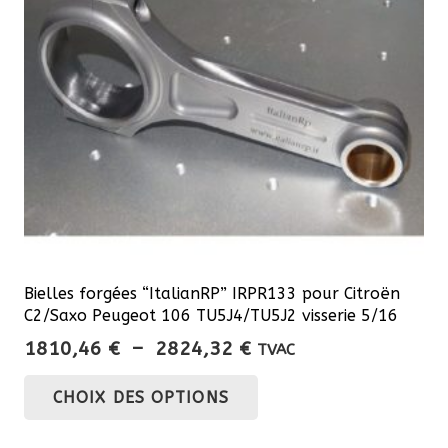
Bielles forgées “ItalianRP” IRPR133 pour Citroën
C2/Saxo Peugeot 106 TU5J4/TU5J2 visserie 5/16
Plage
1810,46
€
–
2824,32
€
TVAC
de
Ce
CHOIX DES OPTIONS
prix :
produit
1810,46 €
a