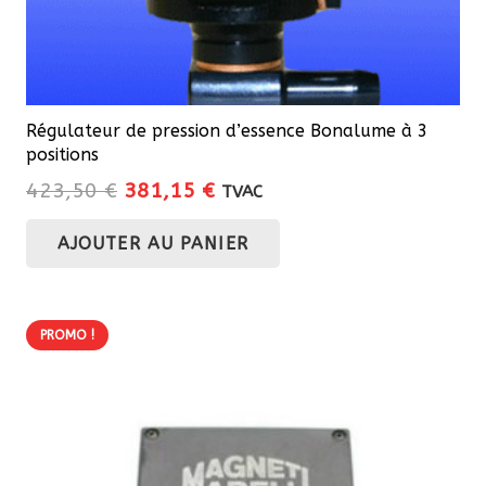
produit
Régulateur de pression d’essence Bonalume à 3
positions
Le
Le
423,50
€
381,15
€
TVAC
prix
prix
AJOUTER AU PANIER
initial
actuel
était :
est :
423,50 €.
381,15 €.
PROMO !