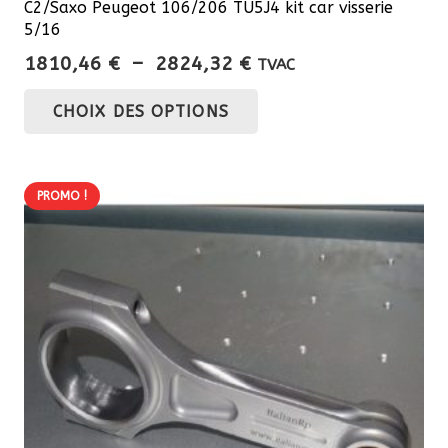
C2/Saxo Peugeot 106/206 TU5J4 kit car visserie
5/16
Plage
1810,46
€
–
2824,32
€
TVAC
de
Ce
CHOIX DES OPTIONS
prix :
produit
1810,46 €
a
à
plusieurs
2824,32 €
PROMO !
variations.
Les
options
peuvent
être
choisies
sur
la
page