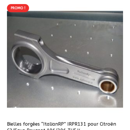
plusieurs
2522,57 €
PROMO !
variations.
Les
options
peuvent
être
choisies
sur
la
page
du
produit
Bielles forgées “ItalianRP” IRPR131 pour Citroën