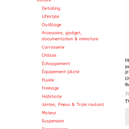
Voiture
Detailing
Lifestyle
Outillage
Accessoire, gadget,
documentation & miniature
Carrosserie
Châssis
Fi
Échappement
p
Équipement pilote
(
C
Fluide
R
Freinage
7
Habitacle
T
Jantes, Pneus & Train roulant
Moteur
Suspension