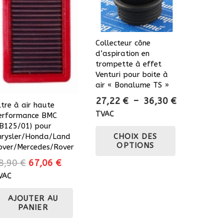
Collecteur cône
d’aspiration en
trompette à effet
Venturi pour boite à
air « Bonalume TS »
Plage
27,22
€
–
36,30
€
ltre à air haute
de
TVAC
erformance BMC
prix :
FB125/01) pour
Ce
hrysler/Honda/Land
CHOIX DES
27,22 €
produit
OPTIONS
over/Mercedes/Rover
à
a
Le
Le
8,90
€
67,06
€
36,30 €
plusieurs
prix
prix
VAC
variations.
initial
actuel
Les
AJOUTER AU
était :
est :
options
PANIER
78,90 €.
67,06 €.
peuvent