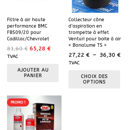
Filtre à air haute
Collecteur cône
performance BMC
d’aspiration en
FB509/20 pour
trompette à effet
Cadillac/Chevrolet
Venturi pour boite à air
« Bonalume TS »
Le
Le
81,60
€
65,28
€
Pla
27,22
€
–
36,30
€
prix
prix
TVAC
de
initial
actuel
TVAC
prix
Ce
AJOUTER AU
était :
est :
PANIER
CHOIX DES
27,
81,60 €.
65,28 €.
pro
OPTIONS
à
a
36,
plu
var
PROMO !
Les
opt
pe