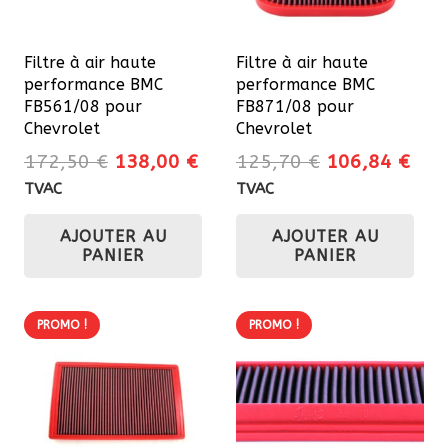
Filtre à air haute
Filtre à air haute
performance BMC
performance BMC
FB561/08 pour
FB871/08 pour
Chevrolet
Chevrolet
Le
Le
Le
Le
172,50
€
138,00
€
125,70
€
106,84
€
prix
prix
prix
prix
TVAC
TVAC
initial
actuel
initial
actu
AJOUTER AU
AJOUTER AU
était :
est :
était :
est 
PANIER
PANIER
172,50 €.
138,00 €.
125,70 €.
106
PROMO !
PROMO !