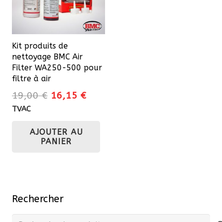
êtr
cho
sur
Kit produits de
la
nettoyage BMC Air
pa
Filter WA250-500 pour
du
filtre à air
pro
Le
Le
19,00
€
16,15
€
prix
prix
TVAC
initial
actuel
AJOUTER AU
était :
est :
PANIER
19,00 €.
16,15 €.
Rechercher
Recherche