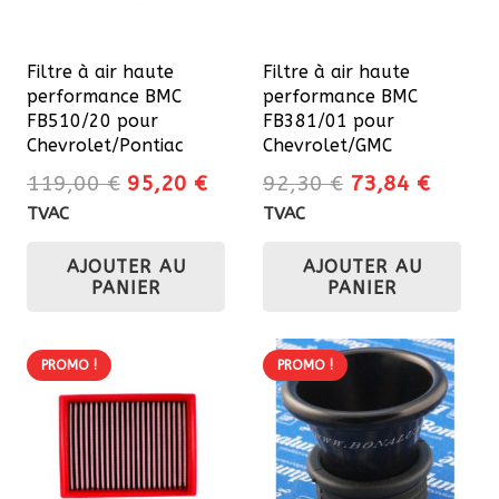
Filtre à air haute
Filtre à air haute
performance BMC
performance BMC
FB510/20 pour
FB381/01 pour
Chevrolet/Pontiac
Chevrolet/GMC
Le
Le
Le
Le
119,00
€
95,20
€
92,30
€
73,84
€
prix
prix
prix
prix
TVAC
TVAC
initial
actuel
initial
actuel
AJOUTER AU
AJOUTER AU
était :
est :
était :
est :
PANIER
PANIER
119,00 €.
95,20 €.
92,30 €.
73,84 
PROMO !
PROMO !