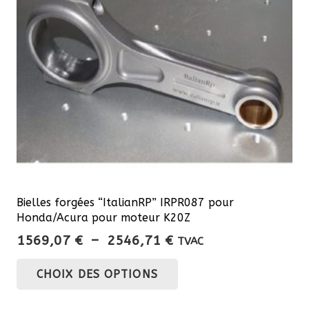
Bielles forgées “ItalianRP” IRPR087 pour
Honda/Acura pour moteur K20Z
Plage
1569,07
€
–
2546,71
€
TVAC
de
Ce
CHOIX DES OPTIONS
prix :
produit
1569,07 €
a