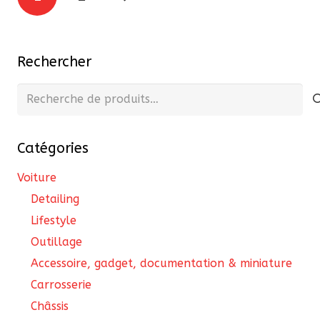
Les
des
options
publications
peuvent
Rechercher
être
choisies
Recherche
sur
pour :
la
page
Catégories
du
Voiture
produit
Detailing
Lifestyle
Outillage
Accessoire, gadget, documentation & miniature
Carrosserie
Châssis