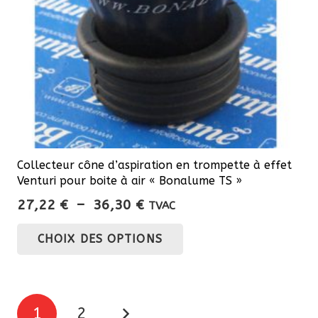
Collecteur cône d’aspiration en trompette à effet
Venturi pour boite à air « Bonalume TS »
Plage
27,22
€
–
36,30
€
TVAC
de
Ce
CHOIX DES OPTIONS
prix :
produit
27,22 €
a
à
plusieurs
36,30 €
Pagination
variations.
1
2