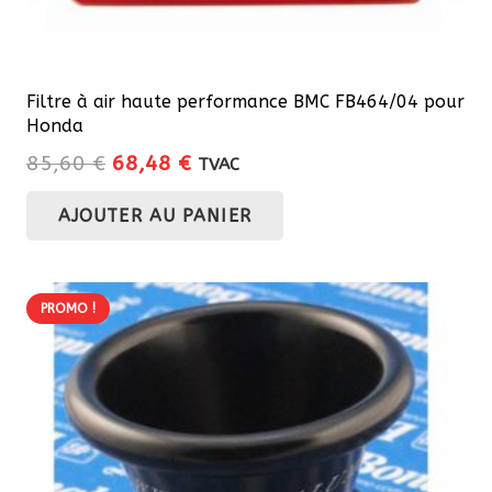
Filtre à air haute performance BMC FB464/04 pour
Honda
Le
Le
85,60
€
68,48
€
TVAC
prix
prix
AJOUTER AU PANIER
initial
actuel
était :
est :
85,60 €.
68,48 €.
PROMO !