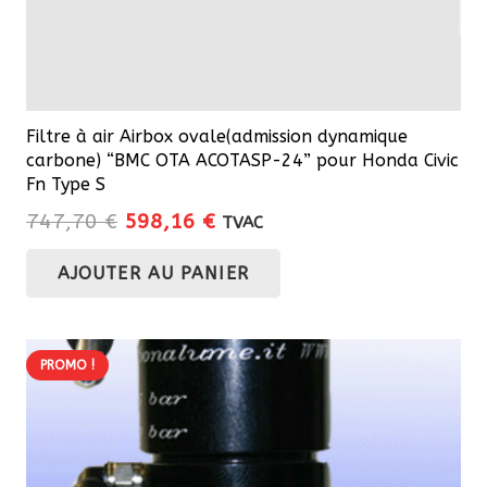
produit
Filtre à air Airbox ovale(admission dynamique
carbone) “BMC OTA ACOTASP-24” pour Honda Civic
Fn Type S
Le
Le
747,70
€
598,16
€
TVAC
prix
prix
AJOUTER AU PANIER
initial
actuel
était :
est :
747,70 €.
598,16 €.
PROMO !