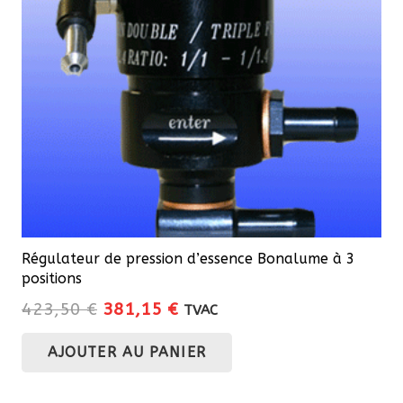
Régulateur de pression d’essence Bonalume à 3
positions
Le
Le
423,50
€
381,15
€
TVAC
prix
prix
AJOUTER AU PANIER
initial
actuel
était :
est :
423,50 €.
381,15 €.