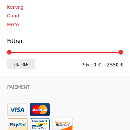
Karting
Quad
Moto
Filtrer
Pri
Pri
Prix :
0 €
—
2550 €
FILTRER
mi
ma
PAIEMENT