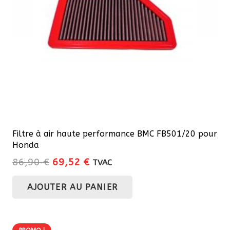
Filtre à air haute performance BMC FB501/20 pour
Honda
Le
Le
86,90
€
69,52
€
TVAC
prix
prix
AJOUTER AU PANIER
initial
actuel
était :
est :
86,90 €.
69,52 €.