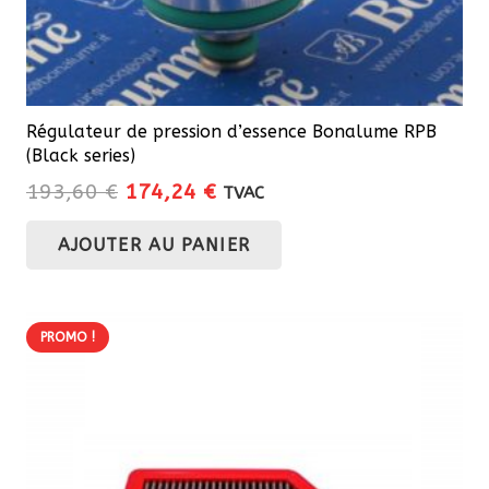
Régulateur de pression d’essence Bonalume RPB
(Black series)
Le
Le
193,60
€
174,24
€
TVAC
prix
prix
AJOUTER AU PANIER
initial
actuel
était :
est :
193,60 €.
174,24 €.
PROMO !