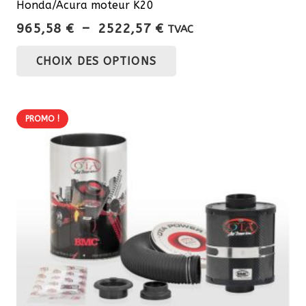
Honda/Acura moteur K20
Plage
965,58
€
–
2522,57
€
TVAC
de
Ce
CHOIX DES OPTIONS
prix :
produit
965,58 €
a
à
plusieurs
2522,57 €
PROMO !
variations.
Les
options
peuvent
être
choisies
sur
la
page
du