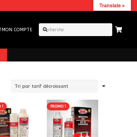
Translate »
T
MON COMPTE
 !
PROMO !