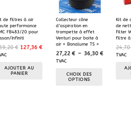
t de filtres à air
Collecteur cône
Kit de
aute performance
d’aspiration en
de net
MC FB483/20 pour
trompette à effet
Filter
ssan/Infiniti
Venturi pour boite à
filtre à
air « Bonalume TS »
Le
Le
59,20
€
127,36
€
24,7
Plage
27,22
€
–
36,30
€
prix
prix
VAC
TVAC
de
initial
actuel
TVAC
prix :
AJOUTER AU
Ce
AJ
était :
est :
PANIER
CHOIX DES
27,22 €
159,20 €.
127,36 €.
produit
OPTIONS
à
a
36,30 €
plusieurs
variations.
Les
options
peuvent
être