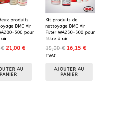
 deux produits
Kit produits de
toyage BMC Air
nettoyage BMC Air
 WA200-500 pour
Filter WA250-500 pour
 air
filtre à air
Le
Le
Le
Le
0
€
21,00
€
19,00
€
16,15
€
prix
prix
prix
prix
TVAC
initial
actuel
initial
actuel
OUTER AU
AJOUTER AU
était :
est :
était :
est :
PANIER
PANIER
24,70 €.
21,00 €.
19,00 €.
16,15 €.