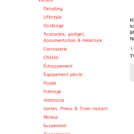
Voiture
Detailing
Lifestyle
Ki
Outillage
h
B
Accessoire, gadget,
Ni
documentation & miniature
1
Carrosserie
T
Châssis
Échappement
Équipement pilote
Fluide
Freinage
Habitacle
Jantes, Pneus & Train roulant
Moteur
Suspension