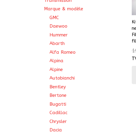
Transmission
Marque & modèle
GMC
K
Daewoo
n
F
Hummer
fi
Abarth
1
Alfa Romeo
T
Alpina
Alpine
Autobianchi
Bentley
Bertone
Bugatti
Cadillac
Chrysler
Dacia