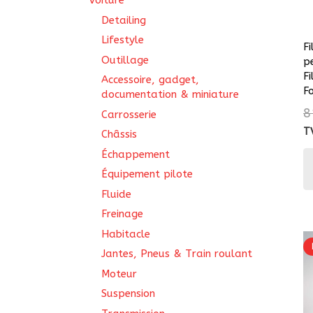
Voiture
Detailing
Lifestyle
Fi
Outillage
p
F
Accessoire, gadget,
F
documentation & miniature
8
Carrosserie
T
Châssis
Échappement
Équipement pilote
Fluide
Freinage
Habitacle
Jantes, Pneus & Train roulant
Moteur
Suspension