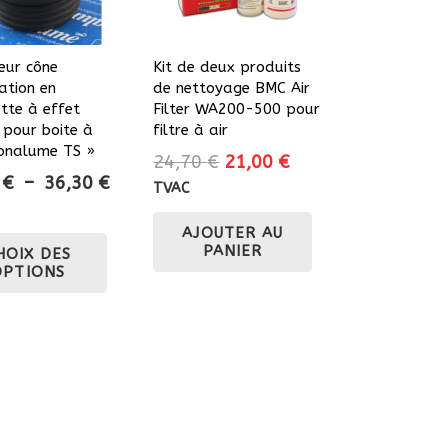
eur cône
Kit de deux produits
ation en
de nettoyage BMC Air
tte à effet
Filter WA200-500 pour
 pour boite à
filtre à air
Bonalume TS »
Le
Le
24,70
€
21,00
€
Plage
2
€
–
36,30
€
prix
prix
TVAC
de
initial
actuel
prix :
Ce
AJOUTER AU
était :
est :
PANIER
HOIX DES
27,22 €
produit
24,70 €.
21,00 €.
OPTIONS
à
a
36,30 €
plusieurs
variations.
Les
options
peuvent
être