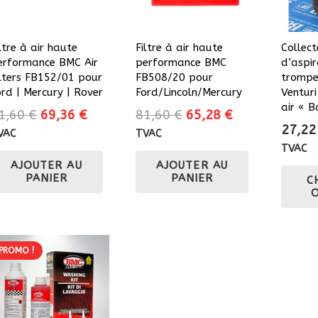
ltre à air haute
Filtre à air haute
Collect
erformance BMC Air
performance BMC
d’aspir
ilters FB152/01 pour
FB508/20 pour
trompe
ord | Mercury | Rover
Ford/Lincoln/Mercury
Venturi
air « 
Le
Le
Le
Le
1,60
€
69,36
€
81,60
€
65,28
€
27,2
prix
prix
prix
prix
VAC
TVAC
initial
actuel
initial
actuel
TVAC
AJOUTER AU
AJOUTER AU
était :
est :
était :
est :
PANIER
PANIER
C
81,60 €.
69,36 €.
81,60 €.
65,28 €.
PROMO !