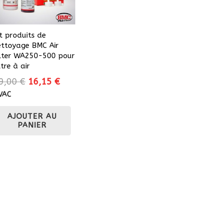
it produits de
ettoyage BMC Air
ilter WA250-500 pour
ltre à air
Le
Le
9,00
€
16,15
€
prix
prix
VAC
initial
actuel
AJOUTER AU
était :
est :
PANIER
19,00 €.
16,15 €.