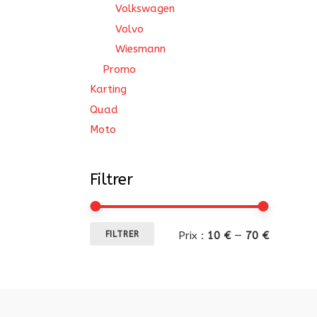
Volkswagen
Volvo
Wiesmann
Promo
Karting
Quad
Moto
Filtrer
Prix
Prix
Prix :
10 €
—
70 €
FILTRER
min
max