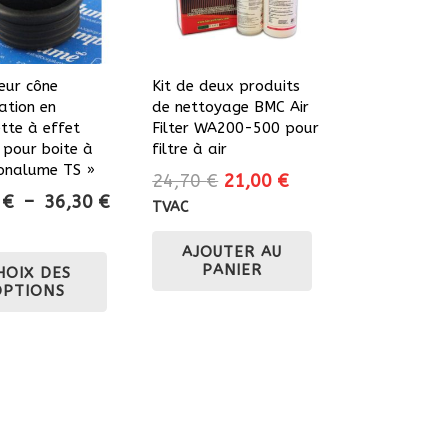
eur cône
Kit de deux produits
ation en
de nettoyage BMC Air
tte à effet
Filter WA200-500 pour
 pour boite à
filtre à air
Bonalume TS »
Le
Le
24,70
€
21,00
€
Plage
2
€
–
36,30
€
prix
prix
TVAC
de
initial
actuel
prix :
Ce
AJOUTER AU
était :
est :
PANIER
HOIX DES
27,22 €
produit
24,70 €.
21,00 €.
OPTIONS
à
a
36,30 €
plusieurs
variations.
Les
options
peuvent