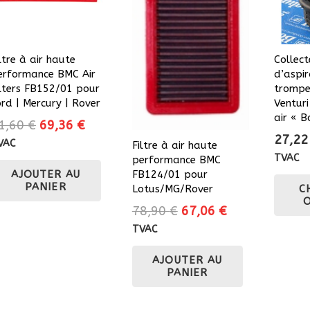
ltre à air haute
Collect
erformance BMC Air
d’aspir
ilters FB152/01 pour
trompe
ord | Mercury | Rover
Venturi
air « 
Le
Le
1,60
€
69,36
€
27,2
prix
prix
VAC
Filtre à air haute
initial
actuel
TVAC
performance BMC
FB124/01 pour
AJOUTER AU
était :
est :
PANIER
Lotus/MG/Rover
C
81,60 €.
69,36 €.
Le
Le
78,90
€
67,06
€
prix
prix
TVAC
initial
actuel
AJOUTER AU
était :
est :
PANIER
78,90 €.
67,06 €.