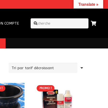
Translate »
N COMPTE
 !
PROMO !