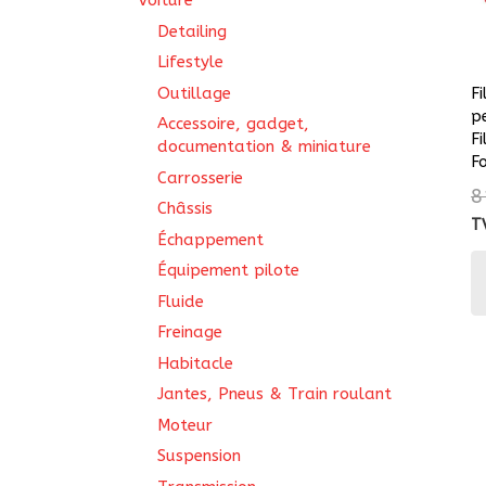
Voiture
Detailing
Lifestyle
Outillage
Fi
p
Accessoire, gadget,
F
documentation & miniature
F
Carrosserie
8
Châssis
T
Échappement
Équipement pilote
Fluide
Freinage
Habitacle
Jantes, Pneus & Train roulant
Moteur
Suspension