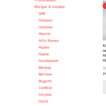
Transmission
Marque & modèle
GMC
Daewoo
Hummer
Abarth
Alfa Romeo
K
Alpina
n
Alpine
F
fi
Autobianchi
Bentley
1
Bertone
T
Bugatti
Cadillac
Chrysler
Dacia