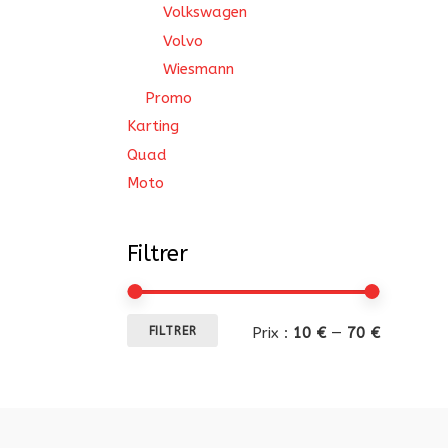
Volkswagen
Volvo
Wiesmann
Promo
Karting
Quad
Moto
Filtrer
Prix
Prix
Prix :
10 €
—
70 €
FILTRER
min
max