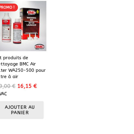
PROMO !
it produits de
ettoyage BMC Air
ilter WA250-500 pour
ltre à air
Le
Le
9,00
€
16,15
€
prix
prix
VAC
initial
actuel
AJOUTER AU
était :
est :
PANIER
19,00 €.
16,15 €.