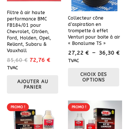
Filtre à air haute
Collecteur cône
performance BMC
d’aspiration en
FB184/01 pour
trompette à effet
Chevrolet, Citröen,
Venturi pour boite à air
Ford, Holden, Opel,
« Bonalume TS »
Reliant, Subaru &
Vauxhall
Pla
27,22
€
–
36,30
€
Le
Le
de
85,60
€
72,76
€
TVAC
prix
prix
prix
Ce
TVAC
initial
actuel
CHOIX DES
27,
pro
OPTIONS
AJOUTER AU
était :
est :
à
a
PANIER
85,60 €.
72,76 €.
36,
plu
var
PROMO !
PROMO !
Les
opt
pe