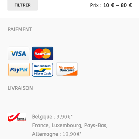
Pri
Pri
Prix :
10 €
—
80 €
FILTRER
mi
ma
PAIEMENT
LIVRAISON
Belgique
: 9,90€*
France, Luxembourg, Pays-Bas,
Allemagne
: 19,90€*