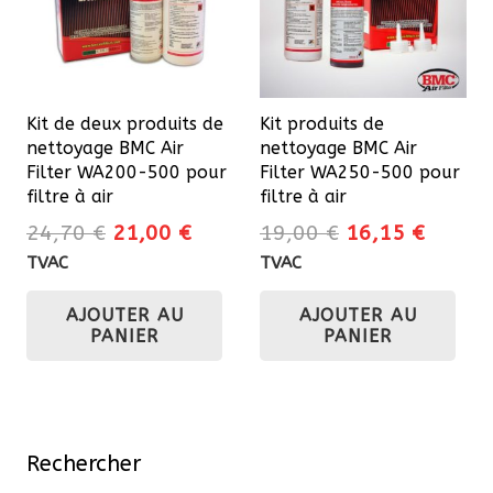
êtr
cho
sur
la
Kit de deux produits de
Kit produits de
pa
nettoyage BMC Air
nettoyage BMC Air
du
Filter WA200-500 pour
Filter WA250-500 pour
filtre à air
filtre à air
pro
Le
Le
Le
Le
24,70
€
21,00
€
19,00
€
16,15
€
prix
prix
prix
prix
TVAC
TVAC
initial
actuel
initial
actuel
AJOUTER AU
AJOUTER AU
était :
est :
était :
est :
PANIER
PANIER
24,70 €.
21,00 €.
19,00 €.
16,15 
Rechercher