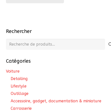
27,22 €
a
à
plusieurs
36,30 €
variations.
Les
Rechercher
options
peuvent
Recherche
être
pour :
choisies
Catégories
sur
la
Voiture
page
Detailing
du
Lifestyle
produit
Outillage
Accessoire, gadget, documentation & miniature
Carrosserie