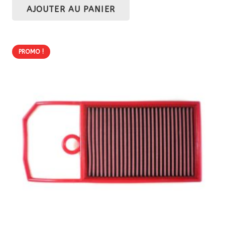
AJOUTER AU PANIER
initial
actuel
était :
est :
78,90 €.
67,06 €.
PROMO !