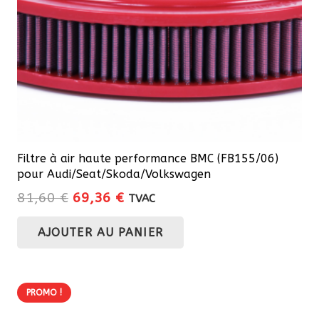
Filtre à air haute performance BMC (FB155/06)
pour Audi/Seat/Skoda/Volkswagen
Le
Le
81,60
€
69,36
€
TVAC
prix
prix
AJOUTER AU PANIER
initial
actuel
était :
est :
81,60 €.
69,36 €.
PROMO !