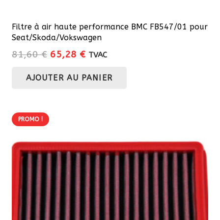
Filtre à air haute performance BMC FB547/01 pour
Seat/Skoda/Vokswagen
Le
Le
81,60
€
65,28
€
TVAC
prix
prix
AJOUTER AU PANIER
initial
actuel
était :
est :
81,60 €.
65,28 €.
PROMO !