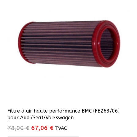
Filtre à air haute performance BMC (FB263/06)
pour Audi/Seat/Volkswagen
Le
Le
78,90
€
67,06
€
TVAC
prix
prix