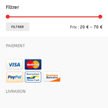
Filtrer
Pri
Pri
Prix :
20 €
—
70 €
FILTRER
mi
ma
PAIEMENT
LIVRAISON