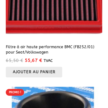
Filtre à air haute performance BMC (FB252/01)
pour Seat/Volkswagen
Le
Le
65,50
€
55,67
€
TVAC
prix
prix
AJOUTER AU PANIER
initial
actuel
était :
est :
65,50 €.
55,67 €.
PROMO !