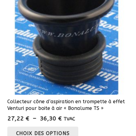
Collecteur cône d’aspiration en trompette à effet
Venturi pour boite à air « Bonalume TS »
Plage
27,22
€
–
36,30
€
TVAC
de
Ce
CHOIX DES OPTIONS
prix :
produit