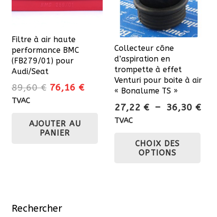
Filtre à air haute
Collecteur cône
performance BMC
d’aspiration en
(FB279/01) pour
trompette à effet
Audi/Seat
Venturi pour boite à air
Le
Le
89,60
€
76,16
€
« Bonalume TS »
prix
prix
TVAC
Pla
27,22
€
–
36,30
€
initial
actuel
de
TVAC
AJOUTER AU
était :
est :
prix
Ce
PANIER
89,60 €.
76,16 €.
CHOIX DES
27,
pro
OPTIONS
à
a
36,
plu
var
Les
Rechercher
opt