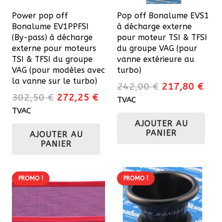
Power pop off
Pop off Bonalume EVS1
Bonalume EV1PPFSI
à décharge externe
(By-pass) à décharge
pour moteur TSI & TFSI
externe pour moteurs
du groupe VAG (pour
TSI & TFSI du groupe
vanne extérieure au
VAG (pour modèles avec
turbo)
la vanne sur le turbo)
Le
Le
242,00
€
217,80
€
Le
Le
302,50
€
272,25
€
prix
prix
TVAC
prix
prix
initial
actu
TVAC
initial
actuel
AJOUTER AU
était :
est 
PANIER
AJOUTER AU
était :
est :
242,00 €.
217
PANIER
302,50 €.
272,25 €.
PROMO !
PROMO !