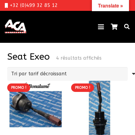
+32 (0)499 32 85 12
Translate »
Seat Exeo
Trié
4 résultats affichés
par
prix
décroissant
PROMO !
PROMO !