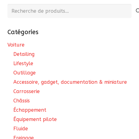
pe
Recherche
êtr
pour :
cho
Catégories
sur
la
Voiture
pa
Detailing
du
Lifestyle
pro
Outillage
Accessoire, gadget, documentation & miniature
Carrosserie
Châssis
Échappement
Équipement pilote
Fluide
Freinage