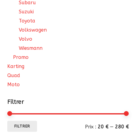
Subaru
Suzuki
Toyota
Volkswagen
Volvo
Wiesmann
Promo
Karting
Quad
Moto
Filtrer
Pri
Pri
Prix :
20 €
—
280 €
FILTRER
mi
ma