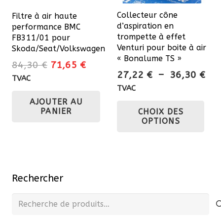
Collecteur cône
Filtre à air haute
d’aspiration en
performance BMC
trompette à effet
FB311/01 pour
Venturi pour boite à air
Skoda/Seat/Volkswagen
« Bonalume TS »
Le
Le
84,30
€
71,65
€
Pla
27,22
€
–
36,30
€
prix
prix
TVAC
de
TVAC
initial
actuel
prix
Ce
AJOUTER AU
était :
est :
PANIER
CHOIX DES
27,
pro
84,30 €.
71,65 €.
OPTIONS
à
a
36,
plu
var
Les
Rechercher
opt
pe
Recherche
êtr
pour :