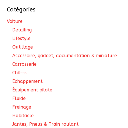
cho
Catégories
sur
la
Voiture
pa
Detailing
du
Lifestyle
pro
Outillage
Accessoire, gadget, documentation & miniature
Carrosserie
Châssis
Échappement
Équipement pilote
Fluide
Freinage
Habitacle
Jantes, Pneus & Train roulant