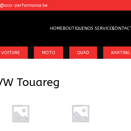
o@aca-performance.be
HOME
BOUTIQUE
NOS SERVICES
CONTAC
VOITURE
MOTO
QUAD
KARTING
VW Touareg