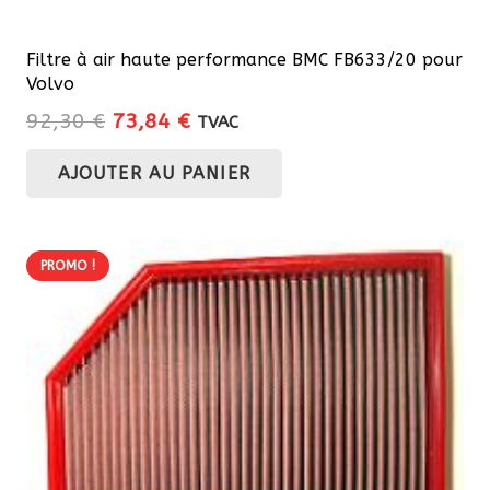
Filtre à air haute performance BMC FB633/20 pour
Volvo
Le
Le
92,30
€
73,84
€
TVAC
prix
prix
AJOUTER AU PANIER
initial
actuel
était :
est :
92,30 €.
73,84 €.
PROMO !