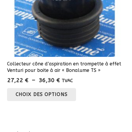
Collecteur cône d’aspiration en trompette à effet
Venturi pour boite à air « Bonalume TS »
Plage
27,22
€
–
36,30
€
TVAC
de
Ce
CHOIX DES OPTIONS
prix :
produit
27,22 €
a
à
plusieurs
36,30 €
variations.
Les