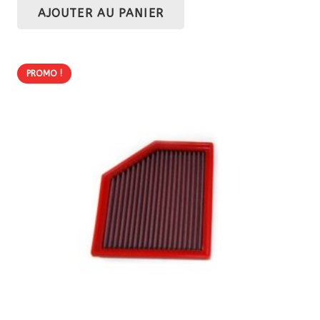
AJOUTER AU PANIER
initial
actuel
était :
est :
93,60 €.
74,88 €.
PROMO !