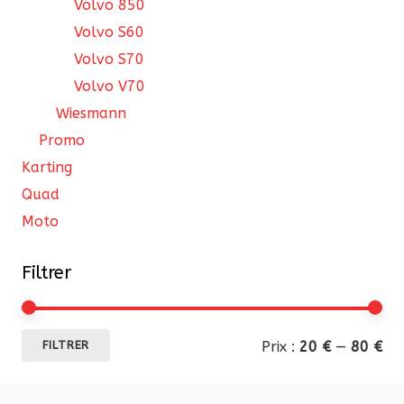
Volvo 850
Volvo S60
Volvo S70
Volvo V70
Wiesmann
Promo
Karting
Quad
Moto
Filtrer
Pri
Pri
Prix :
20 €
—
80 €
FILTRER
mi
ma