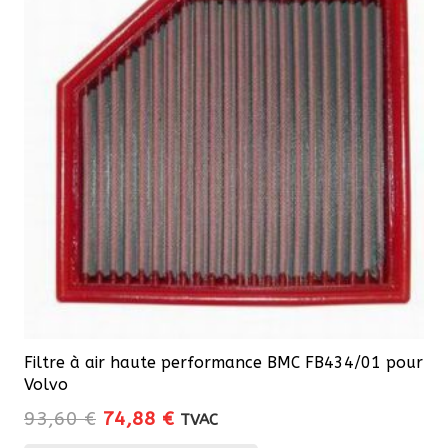
Filtre à air haute performance BMC FB434/01 pour
Volvo
Le
Le
93,60
€
74,88
€
TVAC
prix
prix