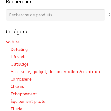
Rechercher
options
peuvent
Recherche
être
pour :
choisies
Catégories
sur
la
Voiture
page
Detailing
du
Lifestyle
produit
Outillage
Accessoire, gadget, documentation & miniature
Carrosserie
Châssis
Échappement
Équipement pilote
Fluide