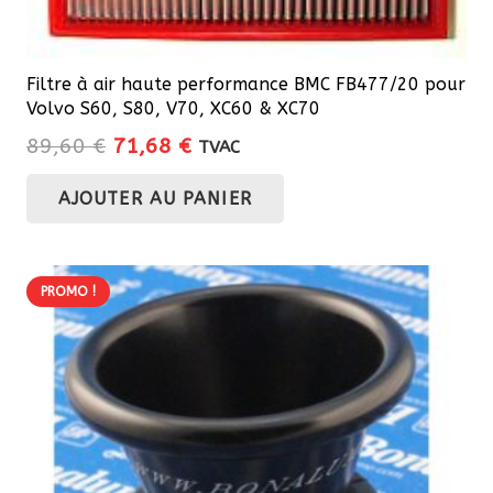
Filtre à air haute performance BMC FB477/20 pour
Volvo S60, S80, V70, XC60 & XC70
Le
Le
89,60
€
71,68
€
TVAC
prix
prix
AJOUTER AU PANIER
initial
actuel
était :
est :
89,60 €.
71,68 €.
PROMO !