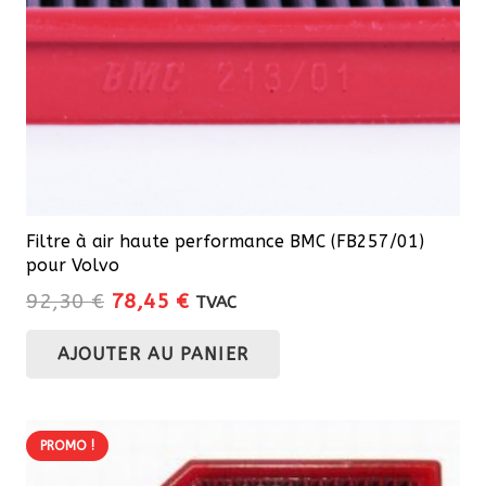
Filtre à air haute performance BMC (FB257/01)
pour Volvo
Le
Le
92,30
€
78,45
€
TVAC
prix
prix
AJOUTER AU PANIER
initial
actuel
était :
est :
92,30 €.
78,45 €.
PROMO !