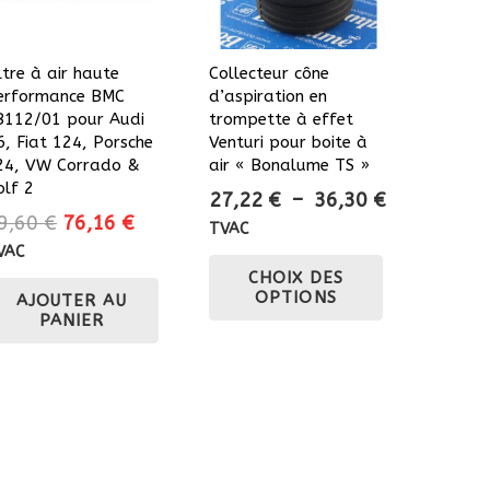
ltre à air haute
Collecteur cône
erformance BMC
d’aspiration en
B112/01 pour Audi
trompette à effet
6, Fiat 124, Porsche
Venturi pour boite à
24, VW Corrado &
air « Bonalume TS »
olf 2
Plage
27,22
€
–
36,30
€
Le
Le
9,60
€
76,16
€
de
TVAC
prix
prix
prix :
VAC
Ce
initial
actuel
CHOIX DES
27,22 €
produit
OPTIONS
AJOUTER AU
était :
est :
à
a
PANIER
89,60 €.
76,16 €.
36,30 €
plusieurs
variations.
Les
options
peuvent
être