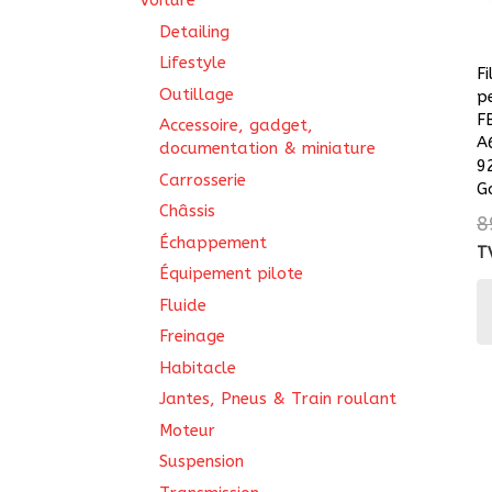
Voiture
Detailing
Lifestyle
Fi
Outillage
p
F
Accessoire, gadget,
A
documentation & miniature
9
Carrosserie
G
Châssis
8
Échappement
T
Équipement pilote
Fluide
Freinage
Habitacle
Jantes, Pneus & Train roulant
Moteur
Suspension