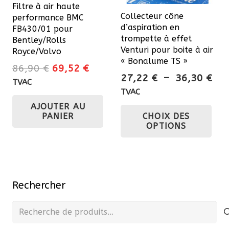
Filtre à air haute
Collecteur cône
performance BMC
d’aspiration en
FB430/01 pour
trompette à effet
Bentley/Rolls
Venturi pour boite à air
Royce/Volvo
« Bonalume TS »
Le
Le
86,90
€
69,52
€
Pla
27,22
€
–
36,30
€
prix
prix
TVAC
de
TVAC
initial
actuel
prix
Ce
AJOUTER AU
était :
est :
CHOIX DES
PANIER
27,
pro
86,90 €.
69,52 €.
OPTIONS
à
a
36,
plu
var
Les
Rechercher
opt
pe
Recherche
êtr
pour :