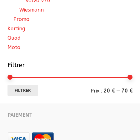
Volvo V70
Wiesmann
Promo
Karting
Quad
Moto
Filtrer
Pri
Pri
Prix :
20 €
—
70 €
FILTRER
mi
ma
PAIEMENT