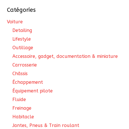
cho
Catégories
sur
la
Voiture
pa
Detailing
du
Lifestyle
pro
Outillage
Accessoire, gadget, documentation & miniature
Carrosserie
Châssis
Échappement
Équipement pilote
Fluide
Freinage
Habitacle
Jantes, Pneus & Train roulant