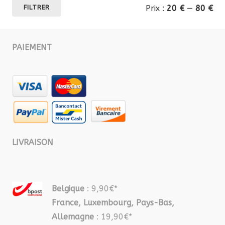
Pri
Pri
Prix :
20 €
—
80 €
FILTRER
mi
ma
PAIEMENT
LIVRAISON
Belgique
: 9,90€*
France, Luxembourg, Pays-Bas,
Allemagne
: 19,90€*