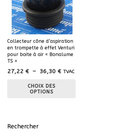
Collecteur cône d’aspiration
en trompette à effet Venturi
pour boite à air « Bonalume
TS »
Plage
27,22
€
–
36,30
€
TVAC
de
Ce
CHOIX DES
prix :
produit
OPTIONS
27,22 €
a
à
plusieurs
36,30 €
variations.
Les
Rechercher
options