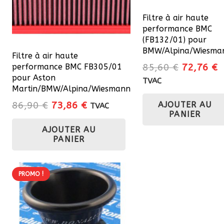
Filtre à air haute
performance BMC
(FB132/01) pour
BMW/Alpina/Wiesma
Filtre à air haute
Le
L
85,60
€
72,76
€
performance BMC FB305/01
pour Aston
prix
p
TVAC
Martin/BMW/Alpina/Wiesmann
initial
a
Le
Le
86,90
€
73,86
€
AJOUTER AU
était :
e
TVAC
PANIER
prix
prix
85,60 €.
7
AJOUTER AU
initial
actuel
PANIER
était :
est :
86,90 €.
73,86 €.
PROMO !