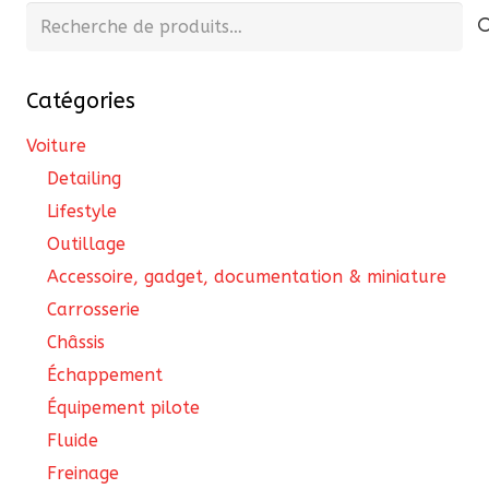
peuvent
Recherche
être
pour :
choisies
Catégories
sur
la
Voiture
page
Detailing
du
Lifestyle
produit
Outillage
Accessoire, gadget, documentation & miniature
Carrosserie
Châssis
Échappement
Équipement pilote
Fluide
Freinage