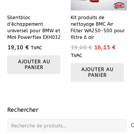
choisies
sur
Silentbloc
Kit produits de
la
d’échappement
nettoyage BMC Air
page
universel pour BMW et
Filter WA250-500 pour
du
Mini Powerflex EXH032
filtre à air
produit
Le
Le
19,10
€
19,00
€
16,15
€
TVAC
prix
prix
TVAC
AJOUTER AU
initial
actuel
PANIER
AJOUTER AU
était :
est :
PANIER
19,00 €.
16,15 
Rechercher
Recherche
pour :