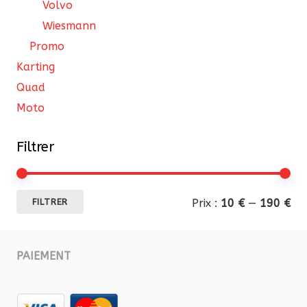
Volvo
Wiesmann
Promo
Karting
Quad
Moto
Filtrer
Pri
Pri
Prix :
10 €
—
190 €
FILTRER
mi
ma
PAIEMENT