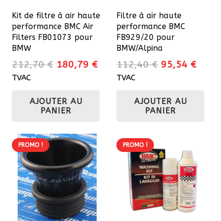
Kit de filtre à air haute
Filtre à air haute
performance BMC Air
performance BMC
Filters FB01073 pour
FB929/20 pour
BMW
BMW/Alpina
Le
Le
Le
Le
212,70
€
180,79
€
112,40
€
95,54
€
prix
prix
prix
prix
TVAC
TVAC
initial
actuel
initial
actue
AJOUTER AU
AJOUTER AU
était :
est :
était :
est :
PANIER
PANIER
212,70 €.
180,79 €.
112,40 €.
95,54
PROMO !
PROMO !