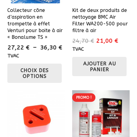
Collecteur cône
Kit de deux produits de
d’aspiration en
nettoyage BMC Air
trompette à effet
Filter WA200-500 pour
Venturi pour boite à air
filtre à air
« Bonalume TS »
Le
Le
24,70
€
21,00
€
Plage
27,22
€
–
36,30
€
prix
prix
TVAC
de
initial
actuel
TVAC
prix :
Ce
AJOUTER AU
était :
est :
PANIER
CHOIX DES
27,22 €
24,70 €.
21,00 
produit
OPTIONS
à
a
36,30 €
plusieurs
variations.
PROMO !
Les
options
peuvent
être