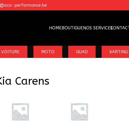
o@aca-performance.be
HOME
BOUTIQUE
NOS SERVICES
CONTAC
VOITURE
MOTO
QUAD
KARTING
Kia Carens