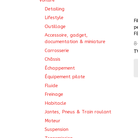
Voiture
Detailing
Lifestyle
Fi
Outillage
p
F
Accessoire, gadget,
documentation & miniature
8
Carrosserie
T
Châssis
Échappement
Équipement pilote
Fluide
Freinage
Habitacle
Jantes, Pneus & Train roulant
Moteur
Suspension