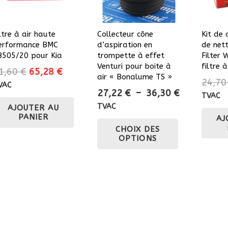
ltre à air haute
Collecteur cône
Kit de
erformance BMC
d’aspiration en
de net
B505/20 pour Kia
trompette à effet
Filter
Venturi pour boite à
filtre à
Le
Le
1,60
€
65,28
€
air « Bonalume TS »
24,7
prix
prix
VAC
Plage
27,22
€
–
36,30
€
initial
actuel
TVAC
de
TVAC
AJOUTER AU
était :
est :
PANIER
prix :
Ce
AJ
81,60 €.
65,28 €.
CHOIX DES
27,22 €
produit
OPTIONS
à
a
36,30 €
plusieurs
variations.
Les
options
peuvent
être