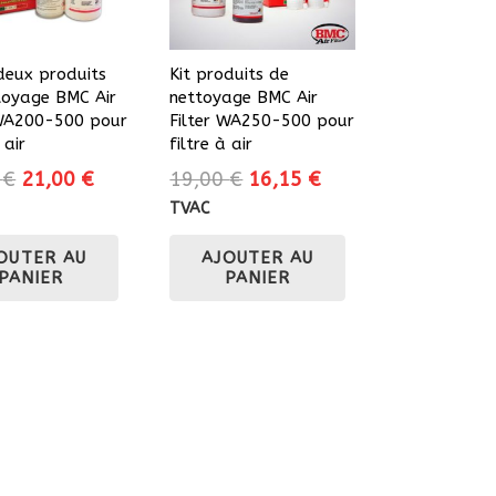
 deux produits
Kit produits de
toyage BMC Air
nettoyage BMC Air
 WA200-500 pour
Filter WA250-500 pour
 air
filtre à air
Le
Le
Le
Le
0
€
21,00
€
19,00
€
16,15
€
prix
prix
prix
prix
TVAC
initial
actuel
initial
actuel
OUTER AU
AJOUTER AU
était :
est :
était :
est :
PANIER
PANIER
24,70 €.
21,00 €.
19,00 €.
16,15 €.