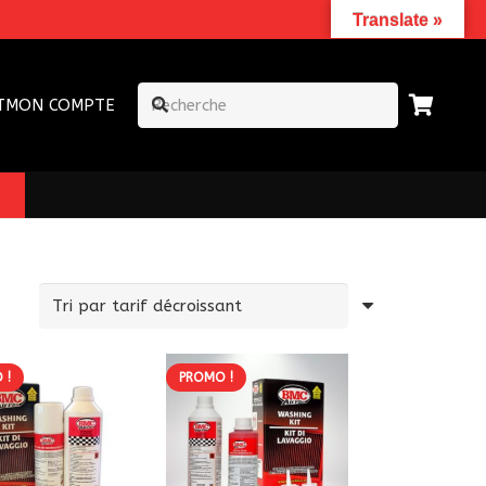
Translate »
T
MON COMPTE
 !
PROMO !