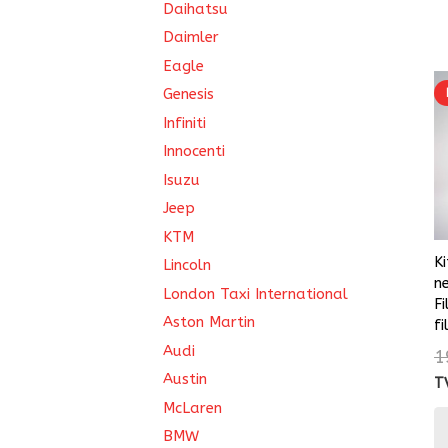
Daihatsu
Daimler
Eagle
Genesis
Infiniti
Innocenti
Isuzu
Jeep
KTM
K
Lincoln
n
London Taxi International
F
Aston Martin
fi
Audi
1
Austin
T
McLaren
BMW