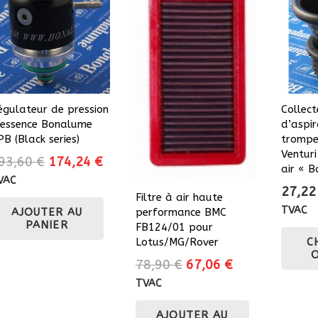
peuvent
être
choisies
sur
la
page
égulateur de pression
Collect
du
’essence Bonalume
d’aspir
produit
PB (Black series)
trompe
Venturi
Le
Le
93,60
€
174,24
€
air « 
prix
prix
VAC
27,2
initial
actuel
Filtre à air haute
TVAC
performance BMC
AJOUTER AU
était :
est :
PANIER
FB124/01 pour
193,60 €.
174,24 €.
Lotus/MG/Rover
C
Le
Le
78,90
€
67,06
€
prix
prix
TVAC
initial
actuel
AJOUTER AU
était :
est :