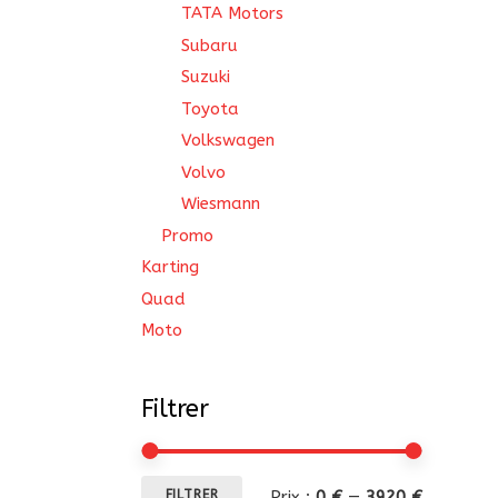
TATA Motors
Subaru
Suzuki
Toyota
Volkswagen
Volvo
Wiesmann
Promo
Karting
Quad
Moto
Filtrer
Prix
Prix
Prix :
0 €
—
3920 €
FILTRER