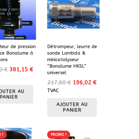
teur de pression
Détrompeur, leurre de
nce Bonalume à
sonde Lambda &
ions
minicatalyseur
“Bonalume HKSL”
Le
Le
50
€
381,15
€
universel
prix
prix
Le
Le
217,80
€
196,02
€
initial
actuel
prix
prix
TVAC
OUTER AU
était :
est :
PANIER
initial
actuel
423,50 €.
381,15 €.
AJOUTER AU
était :
est :
PANIER
217,80 €.
196,02 €.
 !
PROMO !