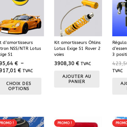
it d’amortisseurs
Kit amortisseurs Öhlins
Régula
itron NSS/NTR Lotus
Lotus Exige S1 Rover 2
d’esse
xige S1
voies
3 posit
95,64
€
–
3908,30
€
423,
TVAC
Plage
917,01
€
TVAC
TVAC
AJOUTER AU
de
Ce
PANIER
CHOIX DES
AJ
prix :
produit
OPTIONS
995,64 €
a
à
plusieurs
3917,01 €
variations.
Les
options
PROMO !
PROMO !
PROMO