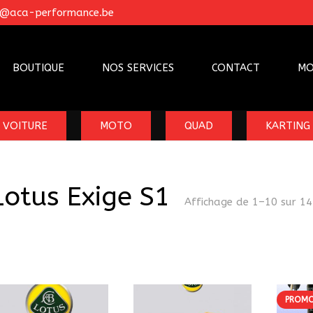
o@aca-performance.be
BOUTIQUE
NOS SERVICES
CONTACT
MO
VOITURE
MOTO
QUAD
KARTING
Lotus Exige S1
Affichage de 1–10 sur 14
PROMO