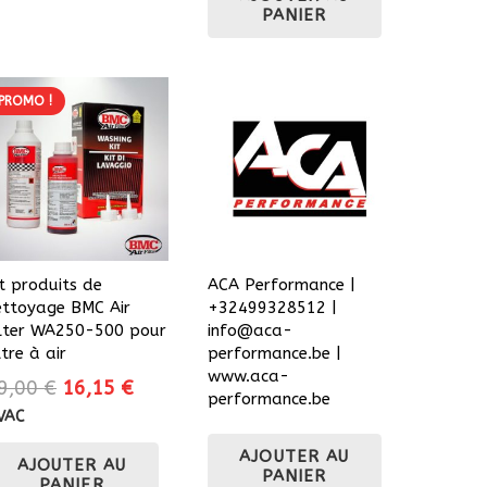
PANIER
78,90 €.
67,06 €.
PROMO !
it produits de
ACA Performance |
ettoyage BMC Air
+32499328512 |
ilter WA250-500 pour
info@aca-
ltre à air
performance.be |
www.aca-
Le
Le
9,00
€
16,15
€
performance.be
prix
prix
VAC
initial
actuel
AJOUTER AU
AJOUTER AU
était :
est :
PANIER
PANIER