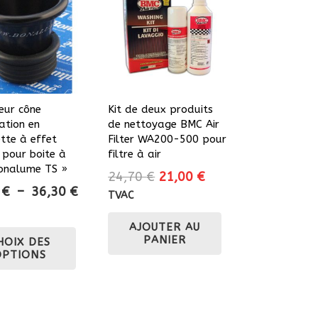
eur cône
Kit de deux produits
ation en
de nettoyage BMC Air
tte à effet
Filter WA200-500 pour
 pour boite à
filtre à air
Bonalume TS »
Le
Le
24,70
€
21,00
€
Plage
2
€
–
36,30
€
prix
prix
TVAC
de
initial
actuel
prix :
Ce
AJOUTER AU
était :
est :
PANIER
HOIX DES
27,22 €
produit
24,70 €.
21,00 €.
OPTIONS
à
a
36,30 €
plusieurs
variations.