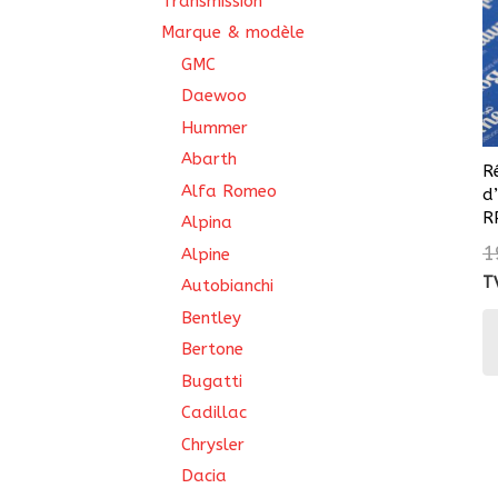
Transmission
Marque & modèle
GMC
Daewoo
Hummer
Abarth
R
Alfa Romeo
d
R
Alpina
1
Alpine
T
Autobianchi
Bentley
Bertone
Bugatti
Cadillac
Chrysler
Dacia