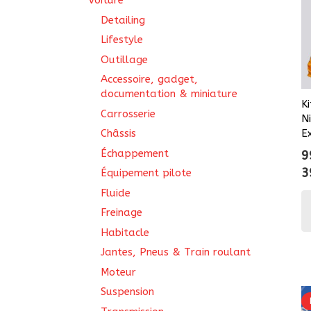
Voiture
Detailing
Lifestyle
Outillage
Accessoire, gadget,
documentation & miniature
K
Carrosserie
N
E
Châssis
Échappement
9
3
Équipement pilote
Fluide
Freinage
Habitacle
Jantes, Pneus & Train roulant
Moteur
Suspension