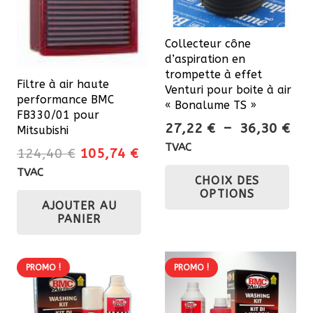
Collecteur cône
d’aspiration en
trompette à effet
Filtre à air haute
Venturi pour boite à air
performance BMC
« Bonalume TS »
FB330/01 pour
Pla
27,22
€
–
36,30
€
Mitsubishi
de
TVAC
Le
Le
124,40
€
105,74
€
prix
Ce
prix
prix
TVAC
CHOIX DES
27,
pro
initial
actuel
OPTIONS
à
a
AJOUTER AU
était :
est :
36,
PANIER
plu
124,40 €.
105,74 €.
var
Les
PROMO !
PROMO !
opt
pe