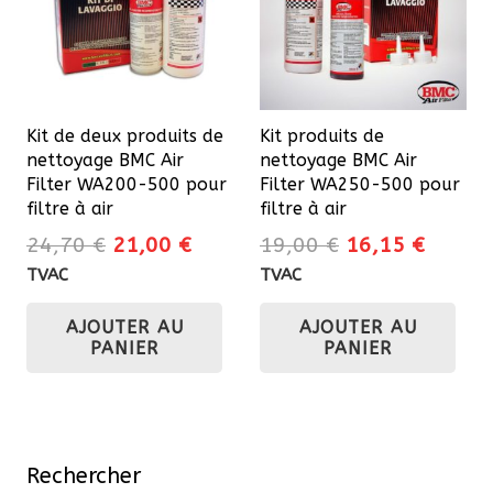
êtr
cho
sur
la
Kit de deux produits de
Kit produits de
pa
nettoyage BMC Air
nettoyage BMC Air
du
Filter WA200-500 pour
Filter WA250-500 pour
pro
filtre à air
filtre à air
Le
Le
Le
Le
24,70
€
21,00
€
19,00
€
16,15
€
prix
prix
prix
prix
TVAC
TVAC
initial
actuel
initial
actuel
AJOUTER AU
AJOUTER AU
était :
est :
était :
est :
PANIER
PANIER
24,70 €.
21,00 €.
19,00 €.
16,15 
Rechercher