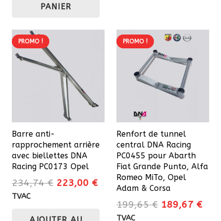
PANIER
320,70 €.
304,70 €.
PROMO !
PROMO !
Barre anti-
Renfort de tunnel
rapprochement arrière
central DNA Racing
avec biellettes DNA
PC0455 pour Abarth
Racing PC0173 Opel
Fiat Grande Punto, Alfa
Romeo MiTo, Opel
Le
Le
234,74
€
223,00
€
Adam & Corsa
prix
prix
TVAC
Le
Le
199,65
€
189,67
€
initial
actuel
prix
prix
TVAC
AJOUTER AU
était :
est :