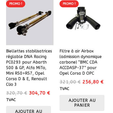
PROMO !
PROMO !
Biellettes stabilisatrices
Filtre à air Airbox
réglable DNA Racing
(admission dynamique
PC0293 pour Abarth
carbone) “BMC CDA
500 & GP, Alfa MiTo,
ACCDASP-37” pour
Mini R50>R57, Opel
Opel Corsa D OPC
Corsa D & E, Renault
Le
Le
321,00
€
256,80
€
Clio 3
prix
prix
TVAC
Le
Le
320,70
€
304,70
€
initial
actu
prix
prix
TVAC
AJOUTER AU
était :
est 
initial
actuel
PANIER
321,00 €.
256
AJOUTER AU
était :
est :