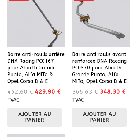
Barre anti-roulis arrière
Barre anti roulis avant
DNA Racing PC0167
renforcée DNA Raccing
pour Abarth Grande
PC0570 pour Abarth
Punto, Alfa MiTo &
Grande Punto, Alfa
Opel Corsa D & E
MiTo, Opel Corsa D & E
Le
Le
Le
Le
452,60
€
429,90
€
366,63
€
348,30
€
prix
prix
prix
prix
TVAC
TVAC
initial
actuel
initial
actu
AJOUTER AU
AJOUTER AU
était :
est :
était :
est 
PANIER
PANIER
452,60 €.
429,90 €.
366,63 €.
348