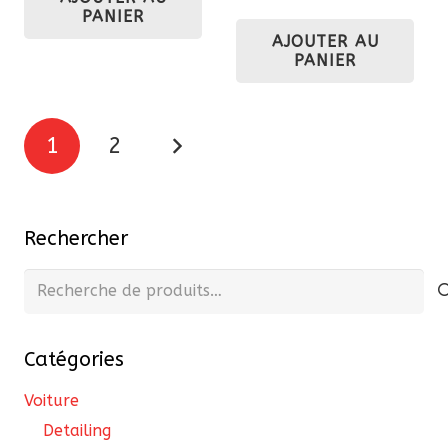
initial
actu
PANIER
234,74 €.
223,00 €.
AJOUTER AU
était :
est 
PANIER
199,65 €.
189
Pagination
1
2
des
publications
Rechercher
Recherche
pour :
Catégories
Voiture
Detailing