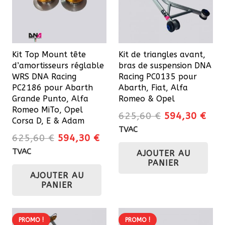
Kit Top Mount tête
Kit de triangles avant,
d’amortisseurs réglable
bras de suspension DNA
WRS DNA Racing
Racing PC0135 pour
PC2186 pour Abarth
Abarth, Fiat, Alfa
Grande Punto, Alfa
Romeo & Opel
Romeo MiTo, Opel
Le
Le
625,60
€
594,30
€
Corsa D, E & Adam
prix
prix
TVAC
Le
Le
625,60
€
594,30
€
initial
actu
prix
prix
TVAC
AJOUTER AU
était :
est 
initial
actuel
PANIER
625,60 €.
594
AJOUTER AU
était :
est :
PANIER
625,60 €.
594,30 €.
PROMO !
PROMO !