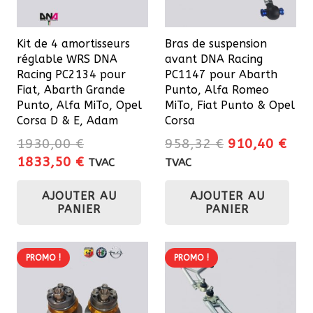
Kit de 4 amortisseurs
Bras de suspension
réglable WRS DNA
avant DNA Racing
Racing PC2134 pour
PC1147 pour Abarth
Fiat, Abarth Grande
Punto, Alfa Romeo
Punto, Alfa MiTo, Opel
MiTo, Fiat Punto & Opel
Corsa D & E, Adam
Corsa
Le
Le
1930,00
€
958,32
€
910,40
€
Le
Le
prix
prix
1833,50
€
TVAC
TVAC
prix
prix
initial
actu
AJOUTER AU
AJOUTER AU
initial
actuel
était :
est 
PANIER
PANIER
était :
est :
958,32 €.
910
1930,00 €.
1833,50 €.
PROMO !
PROMO !