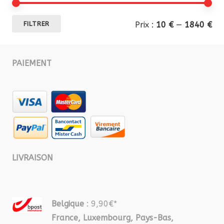
Pri
Pri
Prix :
10 €
—
1840 €
FILTRER
mi
ma
PAIEMENT
LIVRAISON
Belgique
: 9,90€*
France, Luxembourg, Pays-Bas,