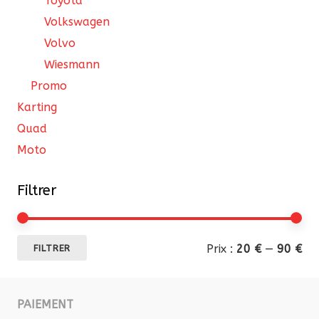
Toyota
Volkswagen
Volvo
Wiesmann
Promo
Karting
Quad
Moto
Filtrer
Pri
Pri
Prix :
20 €
—
90 €
FILTRER
mi
ma
PAIEMENT