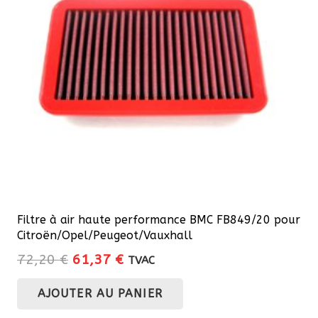
Filtre à air haute performance BMC FB849/20 pour
Citroën/Opel/Peugeot/Vauxhall
Le
Le
72,20
€
61,37
€
TVAC
prix
prix
AJOUTER AU PANIER
initial
actuel
était :
est :