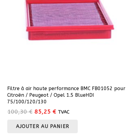
Filtre à air haute performance BMC FB01052 pour
Citroën / Peugeot / Opel 1.5 BlueHDI
75/100/120/130
Le
Le
100,30
€
85,25
€
TVAC
prix
prix
AJOUTER AU PANIER
initial
actuel
était :
est :