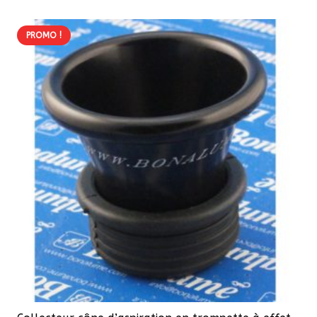
72,20 €.
61,37 €.
PROMO !