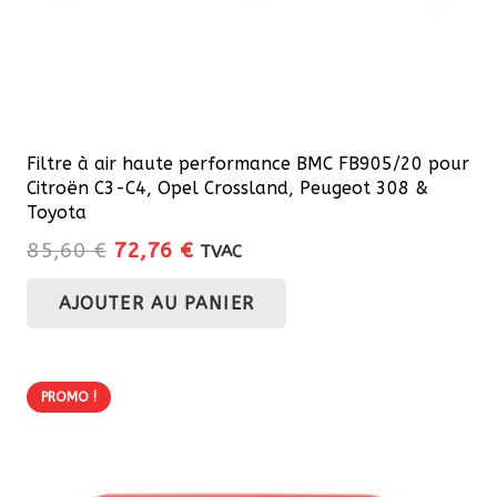
Filtre à air haute performance BMC FB905/20 pour
Citroën C3-C4, Opel Crossland, Peugeot 308 &
Toyota
Le
Le
85,60
€
72,76
€
TVAC
prix
prix
AJOUTER AU PANIER
initial
actuel
était :
est :
85,60 €.
72,76 €.
PROMO !