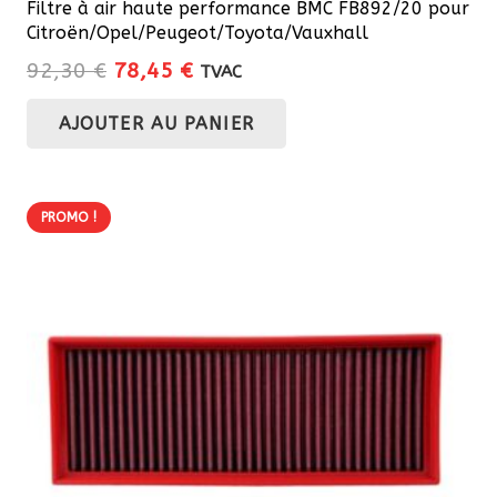
Filtre à air haute performance BMC FB892/20 pour
Citroën/Opel/Peugeot/Toyota/Vauxhall
Le
Le
92,30
€
78,45
€
TVAC
prix
prix
AJOUTER AU PANIER
initial
actuel
était :
est :
92,30 €.
78,45 €.
PROMO !