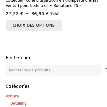
Collecteur cône d’aspiration en trompette à effet
Venturi pour boite à air « Bonalume TS »
Plage
27,22
€
–
36,30
€
TVAC
de
Ce
CHOIX DES OPTIONS
prix :
produit
27,22 €
a
à
plusieurs
36,30 €
variations.
Les
Rechercher
options
peuvent
Recherche
être
pour :
choisies
Catégories
sur
la
Voiture
page
Detailing
du