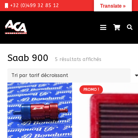
+32 (0)499 32 85 12
Translate »
Saab 900
Trié
5 résultats affichés
par
prix
décroissant
PROMO !