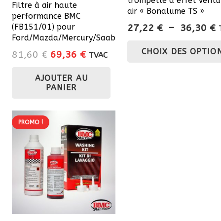
trompette à effet Ventur
Filtre à air haute
air « Bonalume TS »
performance BMC
P
27,22
€
–
36,30
€
(FB151/01) pour
Ford/Mazda/Mercury/Saab
d
CHOIX DES OPTIO
p
Le
Le
81,60
€
69,36
€
TVAC
2
prix
prix
à
AJOUTER AU
initial
actuel
PANIER
3
était :
est :
81,60 €.
69,36 €.
PROMO !