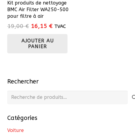
Kit produits de nettoyage
BMC Air Filter WA250-500
pour filtre à air
Le
Le
19,00
€
16,15
€
TVAC
prix
prix
AJOUTER AU
initial
actuel
PANIER
était :
est :
19,00 €.
16,15 €.
Rechercher
Recherche
pour :
Catégories
Voiture