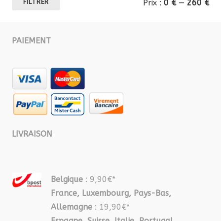
Prix :
0 €
—
260 €
FILTRER
mi
ma
PAIEMENT
LIVRAISON
Belgique
: 9,90€*
France, Luxembourg, Pays-Bas,
Allemagne
: 19,90€*
Espagne, Suisse, Italie, Portugal,