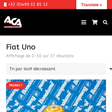
+32 (0)499 32 85 12
Translate »
Fiat Uno
Trié
Affichage de 1–10 sur 17 résultats
par
prix
décroissant
PROMO !