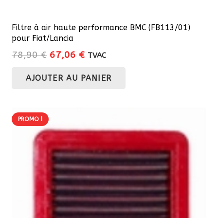
Filtre à air haute performance BMC (FB113/01)
pour Fiat/Lancia
Le
Le
78,90
€
67,06
€
TVAC
prix
prix
AJOUTER AU PANIER
initial
actuel
était :
est :
78,90 €.
67,06 €.
PROMO !