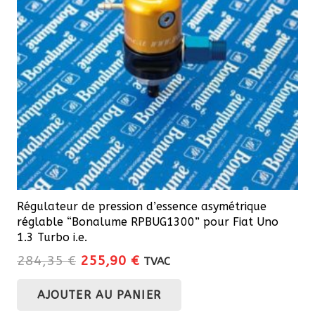
Régulateur de pression d’essence asymétrique
réglable “Bonalume RPBUG1300” pour Fiat Uno
1.3 Turbo i.e.
Le
Le
284,35
€
255,90
€
TVAC
prix
prix
AJOUTER AU PANIER
initial
actuel
était :
est :