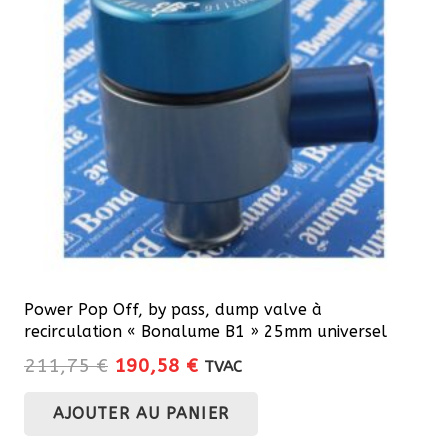
Power Pop Off, by pass, dump valve à
recirculation « Bonalume B1 » 25mm universel
Le
Le
211,75
€
190,58
€
TVAC
prix
prix
AJOUTER AU PANIER
initial
actuel
était :
est :