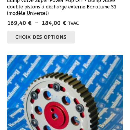
dump valve Super Power Pop Off / Dump valve
double pistons à décharge externe Bonalume S1
(modèle Universel)
Plage
169,40
€
–
184,00
€
TVAC
de
Ce
CHOIX DES OPTIONS
prix :
produit
169,40 €
a
à
plusieurs
184,00 €
variations.
Les
options
peuvent
être
choisies
sur
la
page