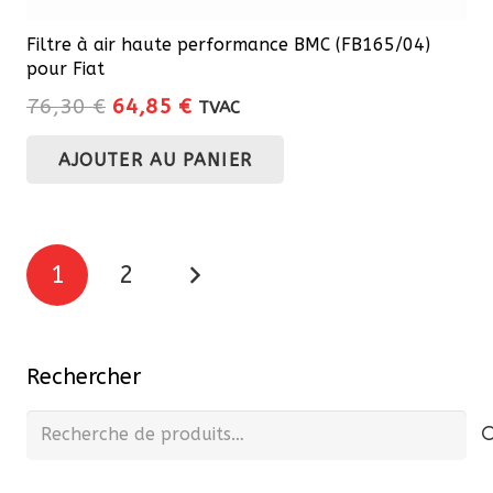
Filtre à air haute performance BMC (FB165/04)
pour Fiat
Le
Le
76,30
€
64,85
€
TVAC
prix
prix
AJOUTER AU PANIER
initial
actuel
était :
est :
76,30 €.
64,85 €.
Pagination
1
2
des
publications
Rechercher
Recherche
pour :