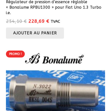
Régulateur de pression d’essence réglable
« Bonalume RPBU1300 » pour Fiat Uno 1.3 Turbo
i.e.
Le
Le
254,10
€
228,69
€
TVAC
prix
prix
AJOUTER AU PANIER
initial
actuel
était :
est :
254,10 €.
228,69 €.
PROMO !