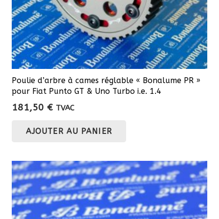
du
produit
Poulie d’arbre à cames réglable « Bonalume PR »
pour Fiat Punto GT & Uno Turbo i.e. 1.4
181,50
€
TVAC
AJOUTER AU PANIER