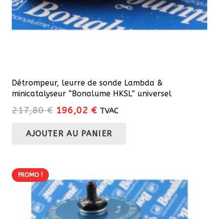
Détrompeur, leurre de sonde Lambda &
minicatalyseur “Bonalume HKSL” universel
Le
Le
217,80
€
196,02
€
TVAC
prix
prix
AJOUTER AU PANIER
initial
actuel
était :
est :
217,80 €.
196,02 €.
PROMO !