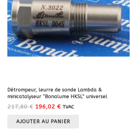
Détrompeur, leurre de sonde Lambda &
minicatalyseur “Bonalume HKSL” universel
Le
Le
217,80
€
196,02
€
TVAC
prix
prix
AJOUTER AU PANIER
initial
actuel
était :
est :