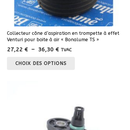
Collecteur cône d’aspiration en trompette à effet
Venturi pour boite à air « Bonalume TS »
Plage
27,22
€
–
36,30
€
TVAC
de
Ce
CHOIX DES OPTIONS
prix :
produit
27,22 €
a
à
plusieurs
36,30 €
variations.
Les
options
peuvent
être