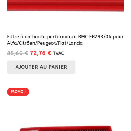
Filtre à air haute performance BMC FB293/04 pour
Alfa/Citröen/Peugeot/Fiat/Lancia
Le
Le
85,60
€
72,76
€
TVAC
prix
prix
AJOUTER AU PANIER
initial
actuel
était :
est :
85,60 €.
72,76 €.
PROMO !