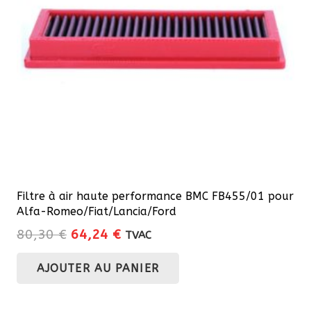
Filtre à air haute performance BMC FB455/01 pour
Alfa-Romeo/Fiat/Lancia/Ford
Le
Le
80,30
€
64,24
€
TVAC
prix
prix
AJOUTER AU PANIER
initial
actuel
était :
est :
80,30 €.
64,24 €.