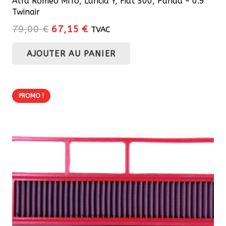
Alfa Romeo MiTo, Lancia Y, Fiat 500, Panda – 0.9
Twinair
Le
Le
79,00
€
67,15
€
TVAC
prix
prix
AJOUTER AU PANIER
initial
actuel
était :
est :
79,00 €.
67,15 €.
PROMO !