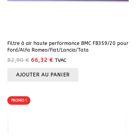
Filtre à air haute performance BMC FB359/20 pour
Ford/Alfa Romeo/Fiat/Lancia/Tata
Le
Le
82,90
€
66,32
€
TVAC
prix
prix
AJOUTER AU PANIER
initial
actuel
était :
est :
82,90 €.
66,32 €.
PROMO !