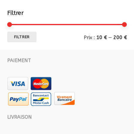
Filtrer
Pri
Pri
Prix :
10 €
—
200 €
FILTRER
mi
ma
PAIEMENT
LIVRAISON