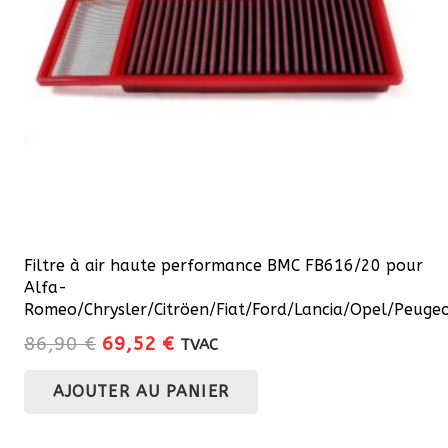
Filtre à air haute performance BMC FB616/20 pour
Alfa-
Romeo/Chrysler/Citröen/Fiat/Ford/Lancia/Opel/Peuge
Le
Le
86,90
€
69,52
€
TVAC
prix
prix
AJOUTER AU PANIER
initial
actuel
était :
est :
86,90 €.
69,52 €.