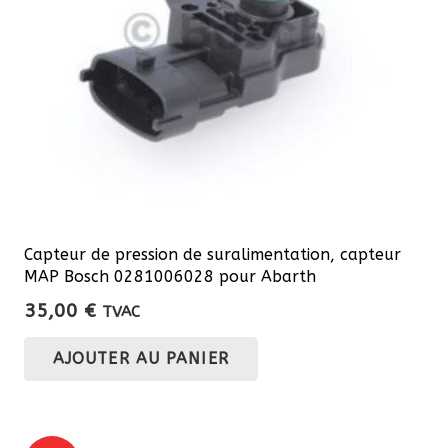
choisies
sur
la
page
du
produit
Capteur de pression de suralimentation, capteur
MAP Bosch 0281006028 pour Abarth
35,00
€
TVAC
AJOUTER AU PANIER