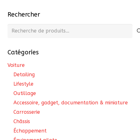
publications
peuvent
Rechercher
être
choisies
Recherche
sur
pour :
la
page
Catégories
du
Voiture
produit
Detailing
Lifestyle
Outillage
Accessoire, gadget, documentation & miniature
Carrosserie
Châssis
Échappement