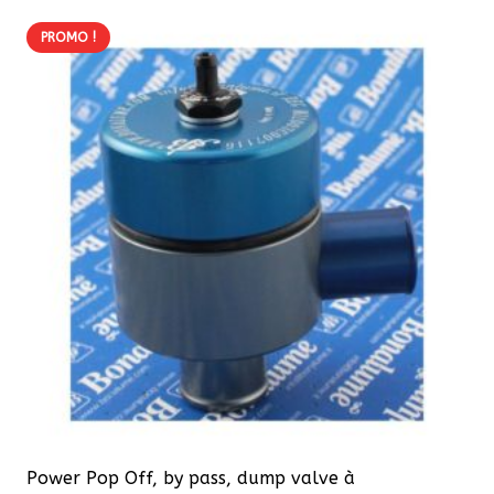
217,80 €.
196,02 €.
PROMO !
Power Pop Off, by pass, dump valve à