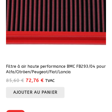
Filtre à air haute performance BMC FB293/04 pour
Alfa/Citröen/Peugeot/Fiat/Lancia
Le
Le
85,60
€
72,76
€
TVAC
prix
prix
AJOUTER AU PANIER
initial
actuel
était :
est :
85,60 €.
72,76 €.