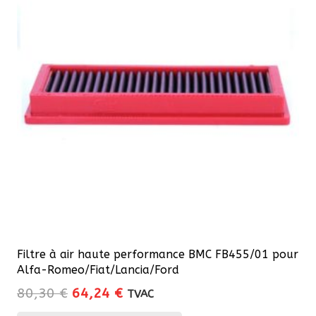
Filtre à air haute performance BMC FB455/01 pour
Alfa-Romeo/Fiat/Lancia/Ford
Le
Le
80,30
€
64,24
€
TVAC
prix
prix