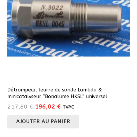
Détrompeur, leurre de sonde Lambda &
minicatalyseur “Bonalume HKSL” universel
Le
Le
217,80
€
196,02
€
TVAC
prix
prix
AJOUTER AU PANIER
initial
actuel
était :
est :