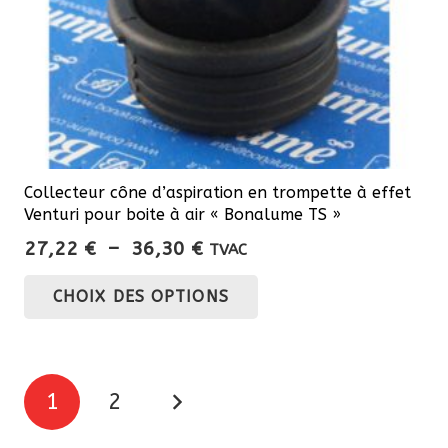
Collecteur cône d’aspiration en trompette à effet
Venturi pour boite à air « Bonalume TS »
Plage
27,22
€
–
36,30
€
TVAC
de
Ce
CHOIX DES OPTIONS
prix :
produit
27,22 €
a
à
plusieurs
36,30 €
Pagination
variations.
1
2
Les
des
options