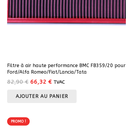
Filtre à air haute performance BMC FB359/20 pour
Ford/Alfa Romeo/Fiat/Lancia/Tata
Le
Le
82,90
€
66,32
€
TVAC
prix
prix
AJOUTER AU PANIER
initial
actuel
était :
est :
82,90 €.
66,32 €.
PROMO !