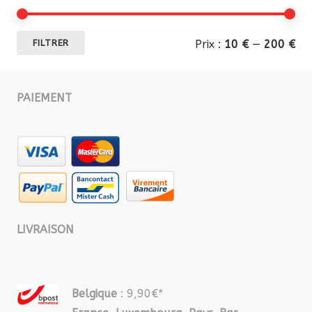
Pri
Pri
Prix :
10 €
—
200 €
FILTRER
mi
ma
PAIEMENT
LIVRAISON
Belgique
: 9,90€*