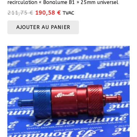
recirculation « Bonalume B1 » 25mm universel
Le
Le
211,75
€
190,58
€
TVAC
prix
prix
AJOUTER AU PANIER
initial
actuel
était :
est :
211,75 €.
190,58 €.