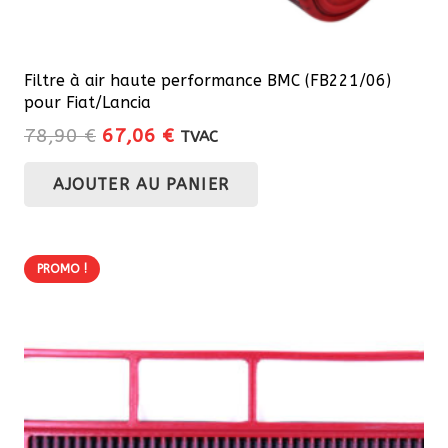
Filtre à air haute performance BMC (FB221/06)
pour Fiat/Lancia
Le
Le
78,90
€
67,06
€
TVAC
prix
prix
AJOUTER AU PANIER
initial
actuel
était :
est :
78,90 €.
67,06 €.
PROMO !