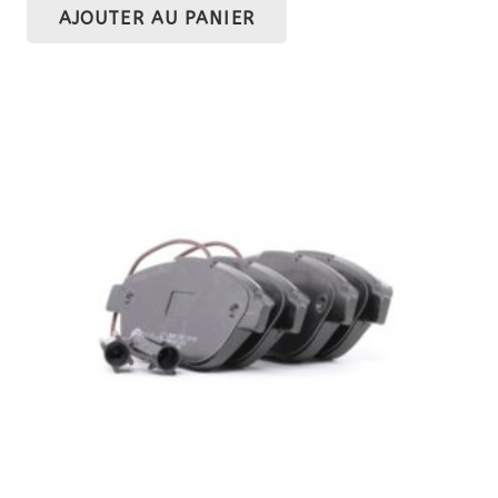
AJOUTER AU PANIER
initial
actuel
était :
est :
80,30 €.
64,24 €.