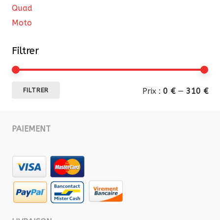
Quad
Moto
Filtrer
Pri
Pri
Prix :
0 €
—
310 €
FILTRER
mi
ma
PAIEMENT