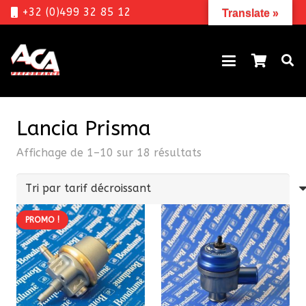
+32 (0)499 32 85 12
Translate »
Lancia Prisma
Trié
Affichage de 1–10 sur 18 résultats
par
prix
décroissant
PROMO !