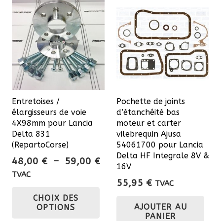
Entretoises /
Pochette de joints
élargisseurs de voie
d’étanchéité bas
4X98mm pour Lancia
moteur et carter
Delta 831
vilebrequin Ajusa
(RepartoCorse)
54061700 pour Lancia
Delta HF Integrale 8V &
Plage
48,00
€
–
59,00
€
16V
de
TVAC
55,95
€
TVAC
prix :
Ce
CHOIX DES
48,00 €
produit
AJOUTER AU
OPTIONS
à
a
PANIER