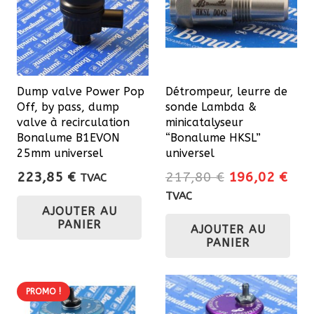
peuvent
être
choisies
sur
Dump valve Power Pop
Détrompeur, leurre de
la
Off, by pass, dump
sonde Lambda &
page
valve à recirculation
minicatalyseur
du
Bonalume B1EVON
“Bonalume HKSL”
25mm universel
universel
produit
Le
Le
223,85
€
217,80
€
196,02
€
TVAC
prix
prix
TVAC
AJOUTER AU
initial
actu
PANIER
AJOUTER AU
était :
est 
PANIER
217,80 €.
196
PROMO !