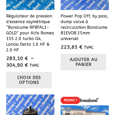
Régulateur de pression
Power Pop Off, by pass,
d’essence asymétrique
dump valve à
“Bonalume RPBFAL1-
recirculation Bonalume
GOLD” pour Alfa Romeo
B1EVOB 25mm
155 2.0 turbo Q4,
universel
Lancia Delta 1.6 HF &
223,85
€
TVAC
2.0 HF
283,10
€
–
AJOUTER AU
Plage
PANIER
304,90
€
TVAC
de
Ce
CHOIX DES
prix :
produit
OPTIONS
283,10 €
a
à
plusieurs
304,90 €
variations.
PROMO !
Les
options