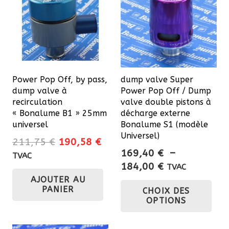
Power Pop Off, by pass,
dump valve Super
dump valve à
Power Pop Off / Dump
recirculation
valve double pistons à
« Bonalume B1 » 25mm
décharge externe
universel
Bonalume S1 (modèle
Universel)
Le
Le
211,75
€
190,58
€
169,40
€
–
prix
prix
TVAC
Plage
184,00
€
initial
actuel
TVAC
de
Ce
AJOUTER AU
était :
est :
PANIER
CHOIX DES
prix :
211,75 €.
190,58 €.
pro
OPTIONS
169,40 €
a
à
plu