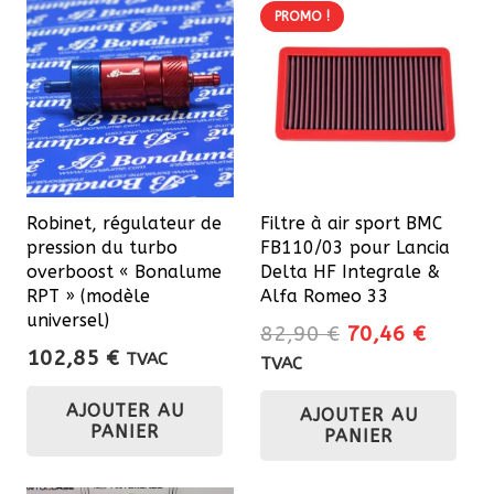
184,00 €
var
PROMO !
Les
opt
pe
êtr
cho
sur
Robinet, régulateur de
Filtre à air sport BMC
la
pression du turbo
FB110/03 pour Lancia
pa
overboost « Bonalume
Delta HF Integrale &
du
RPT » (modèle
Alfa Romeo 33
universel)
pro
Le
Le
82,90
€
70,46
€
102,85
€
prix
prix
TVAC
TVAC
initial
actuel
AJOUTER AU
AJOUTER AU
était :
est :
PANIER
PANIER
82,90 €.
70,46 