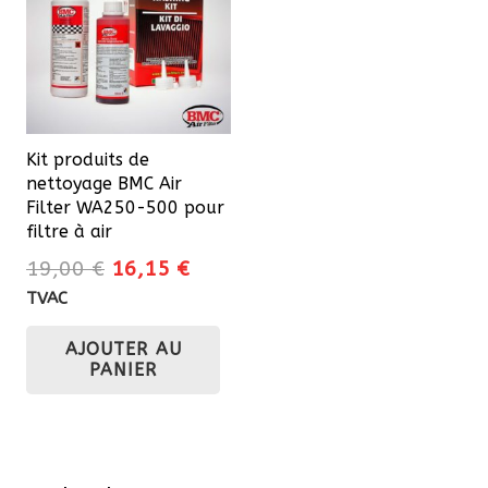
options
peuvent
être
choisies
sur
Kit produits de
la
nettoyage BMC Air
page
Filter WA250-500 pour
du
filtre à air
produit
Le
Le
19,00
€
16,15
€
prix
prix
TVAC
initial
actuel
AJOUTER AU
était :
est :
PANIER
19,00 €.
16,15 €.