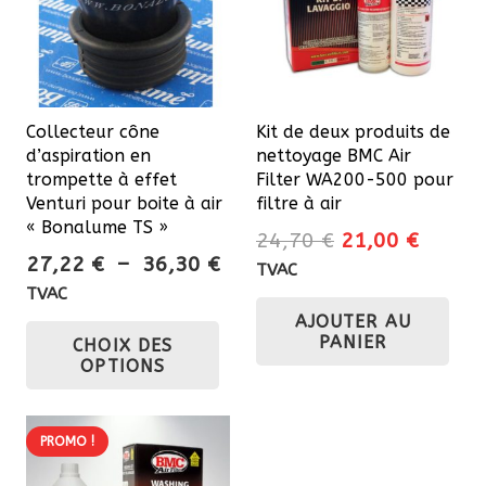
Collecteur cône
Kit de deux produits de
d’aspiration en
nettoyage BMC Air
trompette à effet
Filter WA200-500 pour
Venturi pour boite à air
filtre à air
« Bonalume TS »
Le
Le
24,70
€
21,00
€
Plage
27,22
€
–
36,30
€
prix
prix
TVAC
de
initial
actuel
TVAC
prix :
Ce
AJOUTER AU
était :
est :
PANIER
CHOIX DES
27,22 €
24,70 €.
21,00 
produit
OPTIONS
à
a
36,30 €
plusieurs
variations.
PROMO !
Les