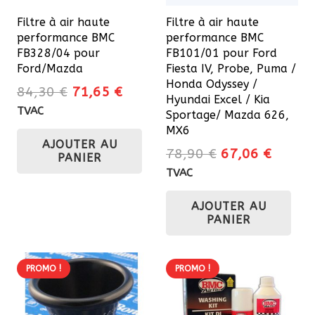
Filtre à air haute
Filtre à air haute
performance BMC
performance BMC
FB328/04 pour
FB101/01 pour Ford
Ford/Mazda
Fiesta IV, Probe, Puma /
Honda Odyssey /
Le
Le
84,30
€
71,65
€
Hyundai Excel / Kia
prix
prix
TVAC
Sportage/ Mazda 626,
initial
actuel
MX6
AJOUTER AU
était :
est :
Le
Le
78,90
€
67,06
€
PANIER
84,30 €.
71,65 €.
prix
prix
TVAC
initial
actuel
AJOUTER AU
était :
est :
PANIER
78,90 €.
67,06 
PROMO !
PROMO !