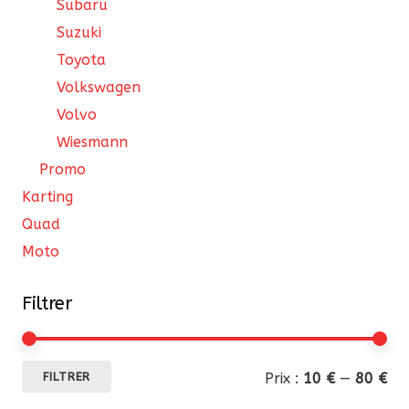
Subaru
Suzuki
Toyota
Volkswagen
Volvo
Wiesmann
Promo
Karting
Quad
Moto
Filtrer
Pri
Pri
Prix :
10 €
—
80 €
FILTRER
mi
ma