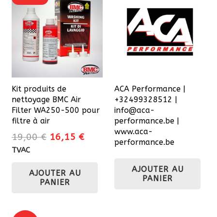
Les
options
peuvent
être
choisies
sur
Kit produits de
ACA Performance |
la
nettoyage BMC Air
+32499328512 |
page
Filter WA250-500 pour
info@aca-
du
filtre à air
performance.be |
www.aca-
produit
Le
Le
19,00
€
16,15
€
performance.be
prix
prix
TVAC
initial
actuel
AJOUTER AU
AJOUTER AU
était :
est :
PANIER
PANIER
19,00 €.
16,15 €.
Pagination