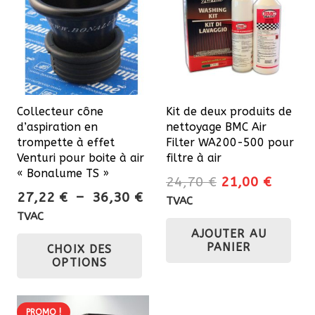
Collecteur cône
Kit de deux produits de
d’aspiration en
nettoyage BMC Air
trompette à effet
Filter WA200-500 pour
Venturi pour boite à air
filtre à air
« Bonalume TS »
Le
Le
24,70
€
21,00
€
Plage
27,22
€
–
36,30
€
prix
prix
TVAC
de
initial
actuel
TVAC
prix :
Ce
AJOUTER AU
était :
est :
PANIER
CHOIX DES
27,22 €
24,70 €.
21,00 
produit
OPTIONS
à
a
36,30 €
plusieurs
variations.
PROMO !