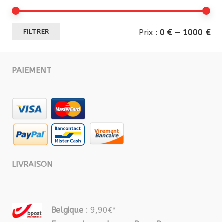
Pri
Pri
Prix :
0 €
—
1000 €
FILTRER
mi
ma
PAIEMENT
LIVRAISON
Belgique
: 9,90€*