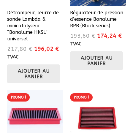
sur
Détrompeur, leurre de
Régulateur de pression
la
sonde Lambda &
d’essence Bonalume
page
minicatalyseur
RPB (Black series)
du
“Bonalume HKSL”
Le
Le
193,60
€
174,24
€
universel
produit
prix
prix
TVAC
Le
Le
217,80
€
196,02
€
initial
actu
prix
prix
TVAC
AJOUTER AU
était :
est 
initial
actuel
PANIER
193,60 €.
174
AJOUTER AU
était :
est :
PANIER
217,80 €.
196,02 €.
PROMO !
PROMO !