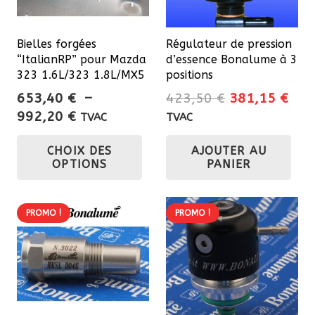
Bielles forgées
Régulateur de pression
“ItalianRP” pour Mazda
d’essence Bonalume à 3
323 1.6L/323 1.8L/MX5
positions
Le
Le
653,40
€
–
423,50
€
381,15
€
Plage
prix
prix
992,20
€
TVAC
TVAC
de
initial
actu
Ce
CHOIX DES
AJOUTER AU
prix :
était :
est 
produit
OPTIONS
PANIER
653,40 €
423,50 €.
381
a
à
plusieurs
992,20 €
variations.
PROMO !
PROMO !
Les
options
peuvent
être
choisies