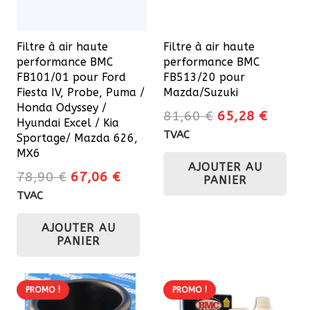
Filtre à air haute
Filtre à air haute
performance BMC
performance BMC
FB101/01 pour Ford
FB513/20 pour
Fiesta IV, Probe, Puma /
Mazda/Suzuki
Honda Odyssey /
Le
Le
81,60
€
65,28
€
Hyundai Excel / Kia
prix
prix
TVAC
Sportage/ Mazda 626,
initial
actuel
MX6
AJOUTER AU
était :
est :
Le
Le
78,90
€
67,06
€
PANIER
81,60 €.
65,28 
prix
prix
TVAC
initial
actuel
AJOUTER AU
était :
est :
PANIER
78,90 €.
67,06 €.
PROMO !
PROMO !