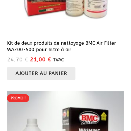
du
produit
Kit de deux produits de nettoyage BMC Air Filter
WA200-500 pour filtre à air
Le
Le
24,70
€
21,00
€
TVAC
prix
prix
AJOUTER AU PANIER
initial
actuel
était :
est :
24,70 €.
21,00 €.
PROMO !