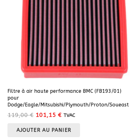
Filtre à air haute performance BMC (FB193/01)
pour
Dodge/Eagle/Mitsubishi/Plymouth/Proton/Soueast
Le
Le
119,00
€
101,15
€
TVAC
prix
prix
AJOUTER AU PANIER
initial
actuel
était :
est :