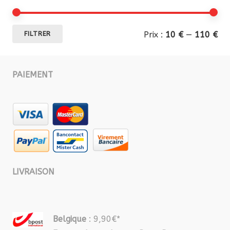
Pri
Pri
Prix :
10 €
—
110 €
FILTRER
mi
ma
PAIEMENT
LIVRAISON
Belgique
: 9,90€*