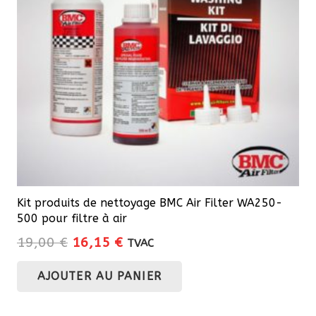
Kit produits de nettoyage BMC Air Filter WA250-
500 pour filtre à air
Le
Le
19,00
€
16,15
€
TVAC
prix
prix
AJOUTER AU PANIER
initial
actuel
était :
est :
19,00 €.
16,15 €.