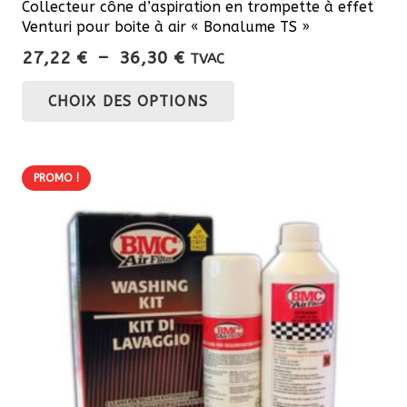
Collecteur cône d’aspiration en trompette à effet
Venturi pour boite à air « Bonalume TS »
Plage
27,22
€
–
36,30
€
TVAC
de
Ce
CHOIX DES OPTIONS
prix :
produit
27,22 €
a
à
plusieurs
36,30 €
PROMO !
variations.
Les
options
peuvent
être
choisies
sur
la
page