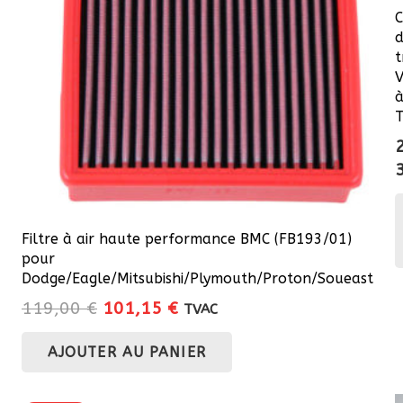
C
d
t
V
à
T
Filtre à air haute performance BMC (FB193/01)
pour
Dodge/Eagle/Mitsubishi/Plymouth/Proton/Soueast
Le
Le
119,00
€
101,15
€
TVAC
prix
prix
AJOUTER AU PANIER
initial
actuel
était :
est :
119,00 €.
101,15 €.