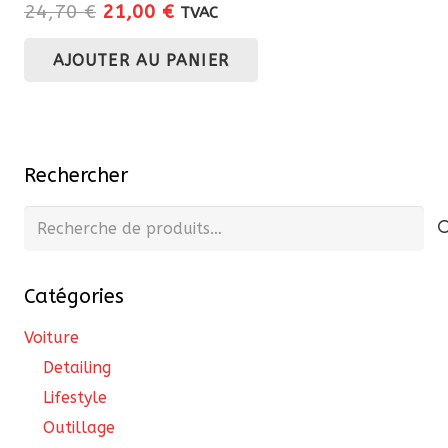
Le
Le
24,70
€
21,00
€
TVAC
prix
prix
AJOUTER AU PANIER
initial
actuel
était :
est :
24,70 €.
21,00 €.
Rechercher
Recherche
pour :
Catégories
Voiture
Detailing
Lifestyle
Outillage