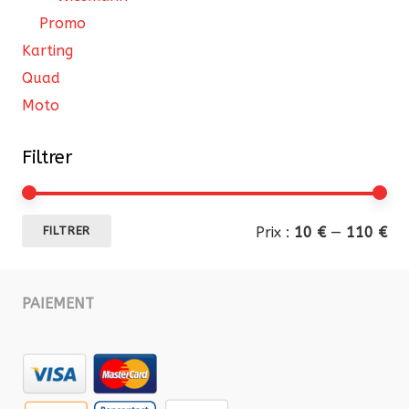
Promo
Karting
Quad
Moto
Filtrer
Pri
Pri
Prix :
10 €
—
110 €
FILTRER
mi
ma
PAIEMENT