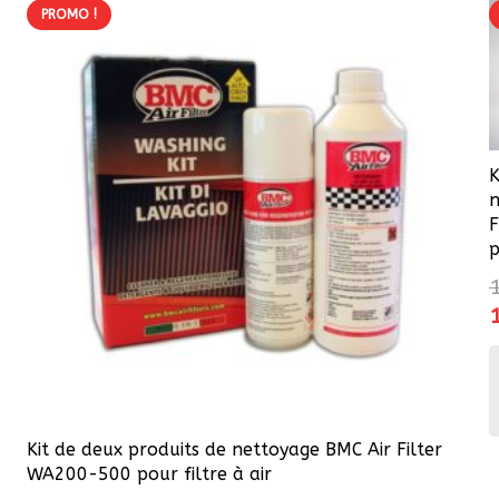
PROMO !
K
n
F
p
p
i
é
1
Kit de deux produits de nettoyage BMC Air Filter
WA200-500 pour filtre à air