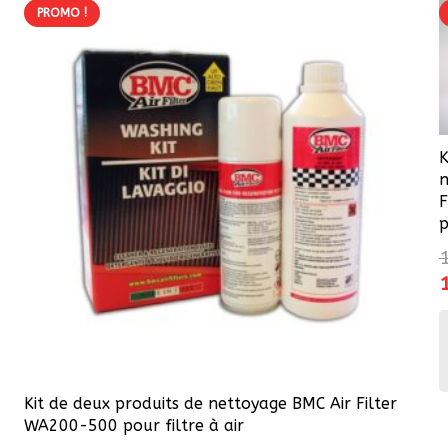
PROMO !
K
n
F
p
p
i
é
1
Kit de deux produits de nettoyage BMC Air Filter
WA200-500 pour filtre à air