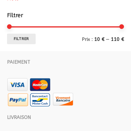
Filtrer
Pri
Pri
Prix :
10 €
—
110 €
FILTRER
mi
ma
PAIEMENT
LIVRAISON