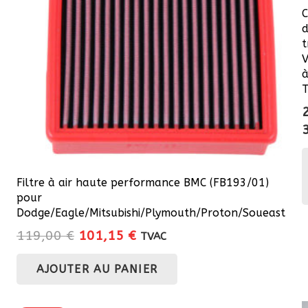
C
d
t
V
à
T
Filtre à air haute performance BMC (FB193/01)
pour
Dodge/Eagle/Mitsubishi/Plymouth/Proton/Soueast
Le
Le
119,00
€
101,15
€
TVAC
prix
prix
AJOUTER AU PANIER
initial
actuel
était :
est :
119,00 €.
101,15 €.