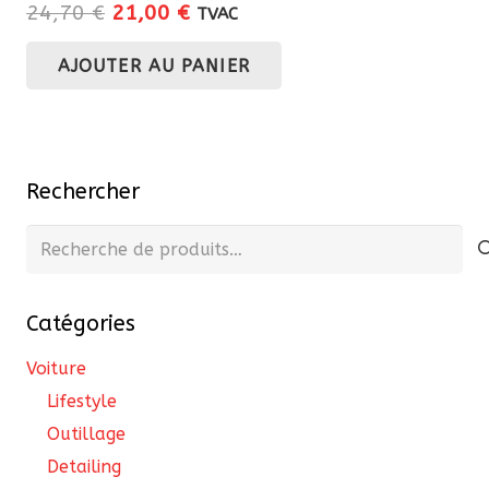
Le
Le
24,70
€
21,00
€
TVAC
prix
prix
AJOUTER AU PANIER
initial
actuel
était :
est :
24,70 €.
21,00 €.
Rechercher
Recherche
pour :
Catégories
Voiture
Lifestyle
Outillage
Detailing