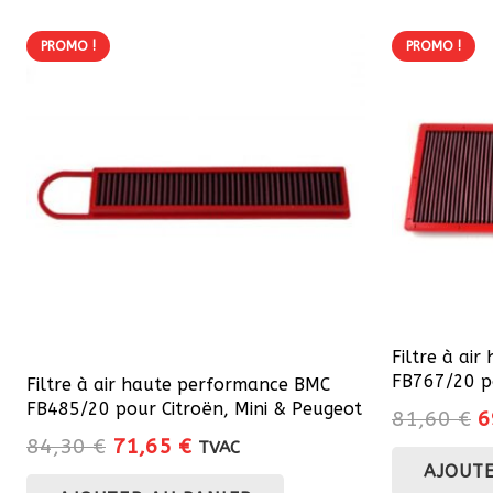
était :
est :
8
85,60 €.
72,76 €.
PROMO !
PROMO !
Filtre à ai
FB767/20 p
Filtre à air haute performance BMC
FB485/20 pour Citroën, Mini & Peugeot
L
81,60
€
6
Le
Le
84,30
€
71,65
€
p
TVAC
prix
prix
AJOUTE
in