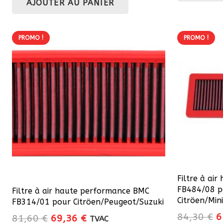
AJOUTER AU PANIER
initial
actuel
é
était :
est :
8
84,30 €.
71,65 €.
PROMO !
PROMO !
Filtre à ai
FB484/08 p
Filtre à air haute performance BMC
Citröen/Min
FB314/01 pour Citröen/Peugeot/Suzuki
L
84,30
€
6
Le
Le
81,60
€
69,36
€
TVAC