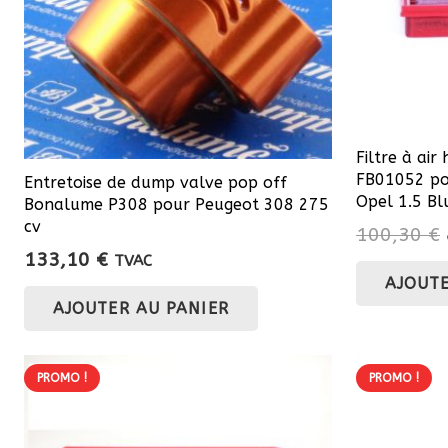
Filtre à ai
FB01052 pou
Entretoise de dump valve pop off
Opel 1.5 B
Bonalume P308 pour Peugeot 308 275
cv
100,30
€
133,10
€
TVAC
AJOUTE
AJOUTER AU PANIER
PROMO !
PROMO !