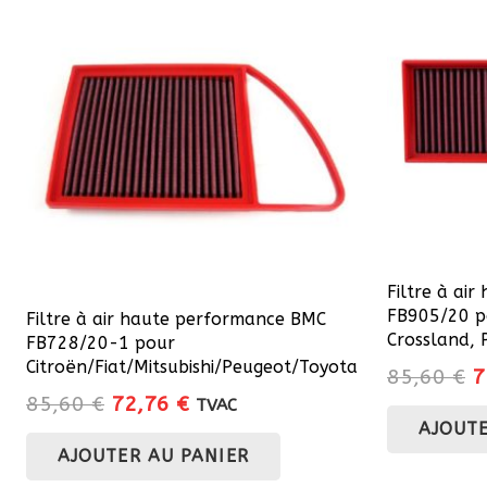
Filtre à ai
FB905/20 p
Filtre à air haute performance BMC
Crossland,
FB728/20-1 pour
Citroën/Fiat/Mitsubishi/Peugeot/Toyota
L
85,60
€
7
Le
Le
85,60
€
72,76
€
p
TVAC
prix
prix
AJOUTE
in
AJOUTER AU PANIER
initial
actuel
é