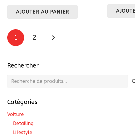
p
prix
prix
AJOUTE
in
AJOUTER AU PANIER
initial
actuel
é
était :
est :
8
81,60 €.
69,36 €.
Pagination
1
2
des
publications
Rechercher
Recherche
pour :
Catégories
Voiture
Detailing
Lifestyle