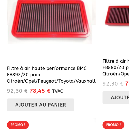
Filtre à ai
FB880/20 p
Filtre à air haute performance BMC
Citroën/Op
FB892/20 pour
Citroën/Opel/Peugeot/Toyota/Vauxhall
L
92,30
€
7
Le
Le
92,30
€
78,45
€
p
TVAC
prix
prix
AJOUTE
in
AJOUTER AU PANIER
initial
actuel
é
était :
est :
9
92,30 €.
78,45 €.
PROMO !
PROMO !