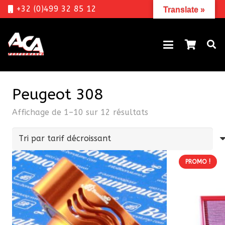
+32 (0)499 32 85 12
Translate »
Peugeot 308
Trié
Affichage de 1–10 sur 12 résultats
par
prix
décroissant
PROMO !