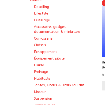
Voiture
Detailing
Lifestyle
Outillage
Accessoire, gadget,
documentation & miniature
Carrosserie
Châssis
Échappement
Équipement pilote
R
Fluide
B
Freinage
4
Habitacle
Jantes, Pneus & Train roulant
Moteur
Suspension