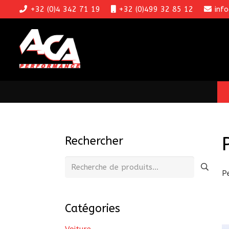
+32 (0)4 342 71 19
+32 (0)499 32 85 12
inf
Rechercher
Recherche
P
pour :
Catégories