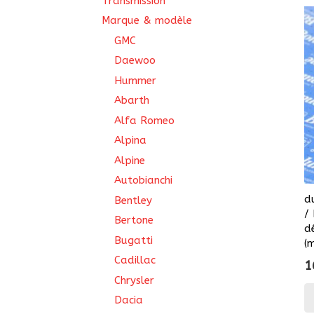
Transmission
Marque & modèle
GMC
Daewoo
Hummer
Abarth
Alfa Romeo
Alpina
Alpine
Autobianchi
d
Bentley
/
Bertone
d
Bugatti
(
Cadillac
1
Chrysler
Dacia