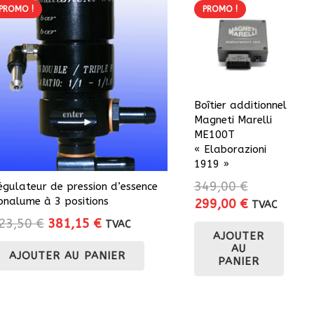
PROMO !
PROMO !
Boîtier additionnel
Magneti Marelli
ME100T
« Elaborazioni
1919 »
349,00
€
égulateur de pression d’essence
onalume à 3 positions
Le
Le
299,00
€
TVAC
prix
prix
Le
Le
23,50
€
381,15
€
TVAC
AJOUTER
initial
actuel
prix
prix
AU
était :
est :
AJOUTER AU PANIER
initial
actuel
PANIER
349,00 €.
299,00 €.
était :
est :
423,50 €.
381,15 €.