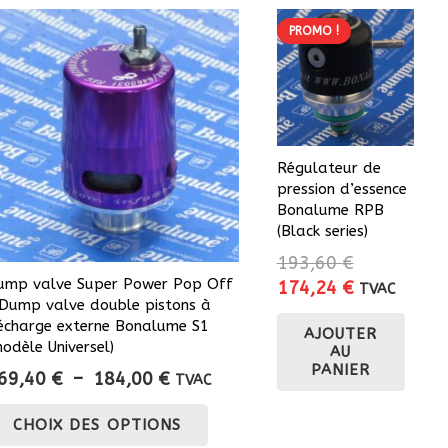
PROMO !
Régulateur de
pression d’essence
Bonalume RPB
(Black series)
193,60
€
ump valve Super Power Pop Off
Le
Le
174,24
€
TVAC
 Dump valve double pistons à
prix
prix
écharge externe Bonalume S1
AJOUTER
initial
actuel
modèle Universel)
AU
était :
est :
PANIER
Plage
69,40
€
–
184,00
€
TVAC
193,60 €.
174,24 €.
de
Ce
CHOIX DES OPTIONS
prix :
produit