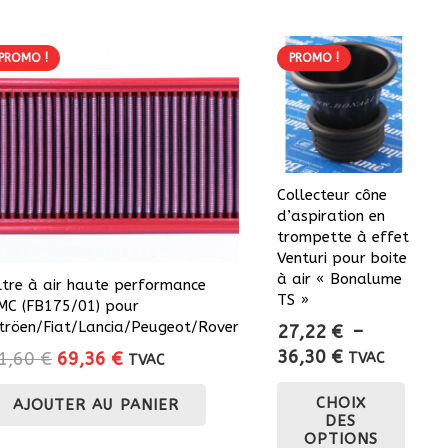
169,40 €
a
à
plusieurs
184,00 €
PROMO !
PROMO !
variations.
Les
options
peuvent
être
choisies
Collecteur cône
d’aspiration en
sur
trompette à effet
la
Venturi pour boite
page
à air « Bonalume
iltre à air haute performance
du
TS »
MC (FB175/01) pour
produit
itröen/Fiat/Lancia/Peugeot/Rover
27,22
€
–
Plage
36,30
€
Le
Le
1,60
€
69,36
€
TVAC
TVAC
de
prix
prix
Ce
CHOIX
prix :
AJOUTER AU PANIER
initial
actuel
prod
DES
27,22 €
était :
est :
a
OPTIONS