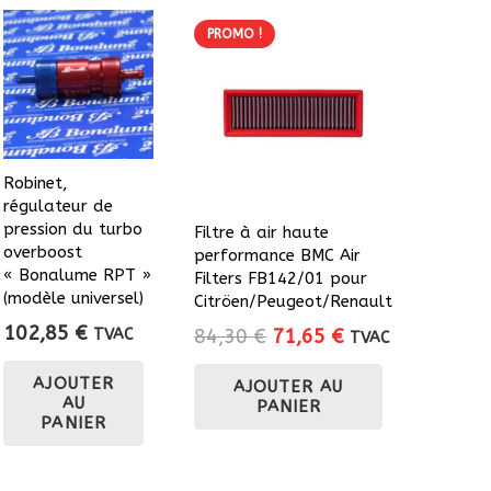
PROMO !
Robinet,
régulateur de
pression du turbo
Filtre à air haute
overboost
performance BMC Air
« Bonalume RPT »
Filters FB142/01 pour
(modèle universel)
Citröen/Peugeot/Renault
102,85
€
Le
Le
84,30
€
71,65
€
TVAC
TVAC
prix
prix
AJOUTER
AJOUTER AU
initial
actuel
AU
PANIER
était :
est :
PANIER
84,30 €.
71,65 €.