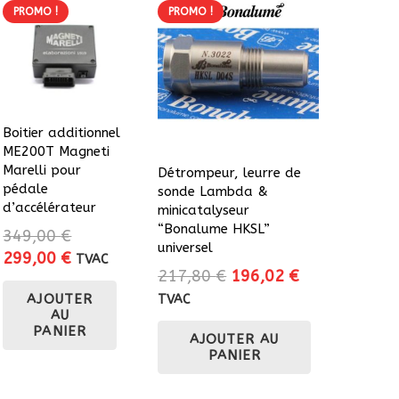
PROMO !
PROMO !
Boitier additionnel
ME200T Magneti
Marelli pour
Détrompeur, leurre de
pédale
sonde Lambda &
d’accélérateur
minicatalyseur
“Bonalume HKSL”
349,00
€
universel
Le
Le
299,00
€
TVAC
Le
Le
217,80
€
196,02
€
prix
prix
prix
prix
AJOUTER
TVAC
initial
actuel
AU
initial
actuel
était :
est :
PANIER
AJOUTER AU
était :
est :
349,00 €.
299,00 €.
PANIER
217,80 €.
196,02 €.