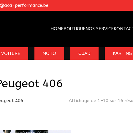
o@aca-performance.be
HOME
BOUTIQUE
NOS SERVICES
CONTAC
VOITURE
MOTO
QUAD
KARTING
Peugeot 406
eugeot 406
Affichage de 1–10 sur 16 rés