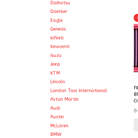
Daihatsu
Daimler
Eagle
Genesis
Infiniti
Innocenti
Isuzu
Jeep
KTM
Lincoln
F
London Taxi International
B
Aston Martin
C
Audi
8
Austin
McLaren
BMW