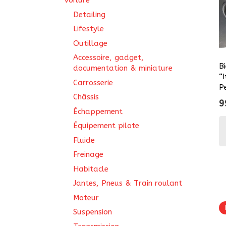
Voiture
Detailing
Lifestyle
Outillage
Accessoire, gadget,
B
documentation & miniature
“
Carrosserie
P
Châssis
9
Échappement
Équipement pilote
Fluide
Freinage
Habitacle
Jantes, Pneus & Train roulant
Moteur
Suspension