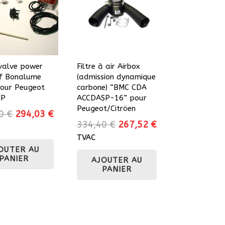
alve power
Filtre à air Airbox
f Bonalume
(admission dynamique
our Peugeot
carbone) “BMC CDA
HP
ACCDASP-16” pour
Peugeot/Citröen
Le
Le
70
€
294,03
€
Le
Le
334,40
€
267,52
€
prix
prix
prix
prix
initial
actuel
TVAC
initial
actuel
OUTER AU
était :
est :
PANIER
AJOUTER AU
était :
est :
326,70 €.
294,03 €.
PANIER
334,40 €.
267,52 €.