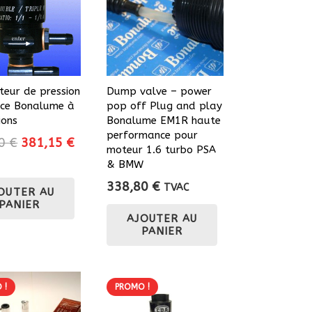
teur de pression
Dump valve – power
nce Bonalume à
pop off Plug and play
ions
Bonalume EM1R haute
performance pour
Le
Le
50
€
381,15
€
moteur 1.6 turbo PSA
prix
prix
& BMW
initial
actuel
338,80
€
TVAC
OUTER AU
était :
est :
PANIER
423,50 €.
381,15 €.
AJOUTER AU
PANIER
 !
PROMO !