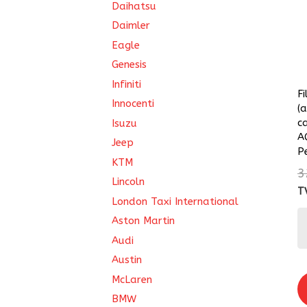
Daihatsu
Daimler
Eagle
Genesis
Infiniti
Fi
Innocenti
(
c
Isuzu
A
Jeep
P
KTM
3
Lincoln
T
London Taxi International
Aston Martin
Audi
Austin
McLaren
BMW