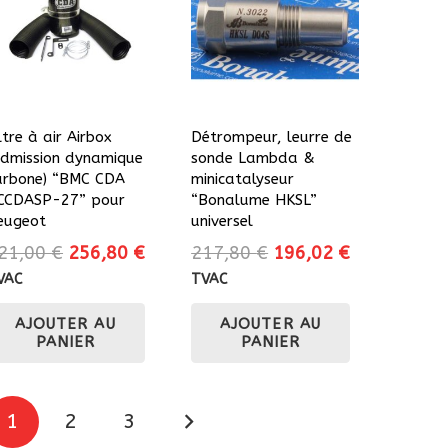
ltre à air Airbox
Détrompeur, leurre de
admission dynamique
sonde Lambda &
arbone) “BMC CDA
minicatalyseur
CCDASP-27” pour
“Bonalume HKSL”
eugeot
universel
Le
Le
Le
Le
21,00
€
256,80
€
217,80
€
196,02
€
prix
prix
prix
prix
VAC
TVAC
initial
actuel
initial
actuel
AJOUTER AU
AJOUTER AU
était :
est :
était :
est :
PANIER
PANIER
321,00 €.
256,80 €.
217,80 €.
196,02 €.
Pagination
1
2
3