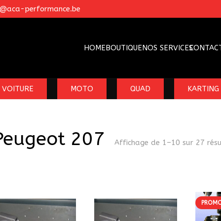
o@aca-performance.be
HOME
BOUTIQUE
NOS SERVICES
CONTAC
VOITURE
MOTO
QUAD
KARTING
Peugeot 207
Affichage de 1–10 sur 27 rés
PROMO