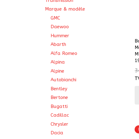
Transmission
Marque & modèle
GMC
Daewoo
Hummer
Bo
Abarth
M
Alfa Romeo
M
1
Alpina
3
Alpine
T
Autobianchi
Bentley
Bertone
Bugatti
Cadillac
Chrysler
Dacia