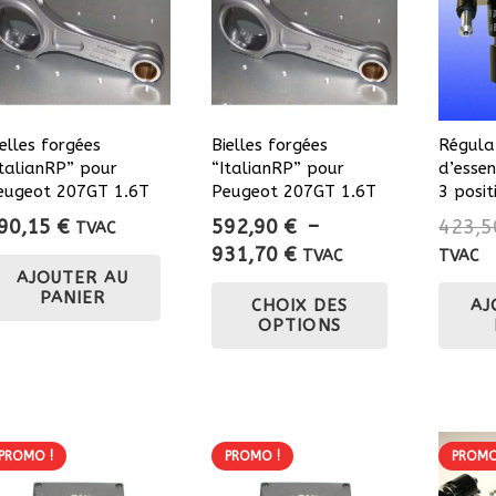
ielles forgées
Bielles forgées
Régula
ItalianRP” pour
“ItalianRP” pour
d’esse
eugeot 207GT 1.6T
Peugeot 207GT 1.6T
3 posit
90,15
€
592,90
€
–
423,
TVAC
Plage
931,70
€
TVAC
TVAC
AJOUTER AU
de
Ce
PANIER
CHOIX DES
AJ
prix :
produit
OPTIONS
592,90 €
a
à
plusieurs
931,70 €
variations.
Les
options
PROMO !
PROMO !
PROMO
peuvent