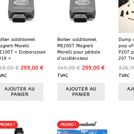
être
choisies
sur
la
page
îtier additionnel
Boitier additionnel
Dump v
du
agneti Marelli
ME200T Magneti
pop of
produit
E100T « Elaborazioni
Marelli pour pédale
P207 p
919 »
d’accélérateur
207 T
Le
Le
Le
Le
49,00
€
299,00
€
349,00
€
299,00
€
326,
prix
prix
prix
prix
VAC
TVAC
TVAC
initial
actuel
initial
actuel
AJOUTER AU
AJOUTER AU
AJ
était :
est :
était :
est :
PANIER
PANIER
349,00 €.
299,00 €.
349,00 €.
299,00 €.
PROMO !
PROMO !